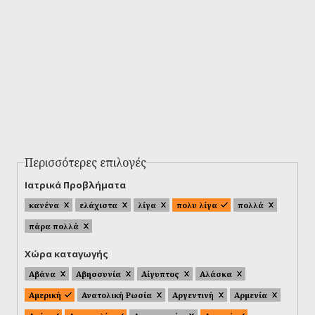
Περισσότερες επιλογές
Ιατρικά Προβλήματα
κανένα
ελάχιστα
λίγα
πολυ λίγα
πολλά
πάρα πολλά
Χώρα καταγωγής
Αβάνα
Αβησσυνία
Αίγυπτος
Αλάσκα
Αμερική
Ανατολική Ρωσία
Αργεντινή
Αρμενία