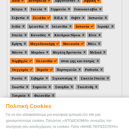
Ασία
Αυστραλία
Αφγανιστάν
Αφρική
Βέλγιο
Γαλλία
Γερμανία
Γιουκοσλαβία
Ελβετία
Ελλάδα
Η.Π.Α
Θιβέτ
Ιαπωνία
Ινδία
Ιρλανδία
Ισλανδία
Ισπανία
Ισραήλ
Ιταλία
Καναδάς
Κανάριοι Νήσοι
Κίνα
Κρήτη
Μαγαδασκάρη
Μαλαισία
Μάλι
Μάλτα
Μαρόκο
Μεγάλη Βρετανία
Μεξικό
Νορβηγία
Ολλανδία
όπου γης και πατρίς
Ουγγαρία
Περσία
Πορτογαλία
Ροδεσία
Ρωσία
Σιβηρία
Σιγκαπούρη
Σικελία Ιταλία
Σκωτία
Σομαλία
Σουηδία
Ταιλάνδη
Τουρκία
Φιλανδία
Πολιτική Cookies
Για να σου εξασφαλίσουμε μια κορυφαία εμπειρία στο site μας
χρησιμοποιούμε cookies. Πατώντας «ΑΠΟΔΕΧΟΜΑΙ» συνεχίζεις την
πλοήγηση σου αποδεχόμενος τα cookies. Πάτα «ΜΑΘΕ ΠΕΡΙΣΣΟΤΕΡΑ»