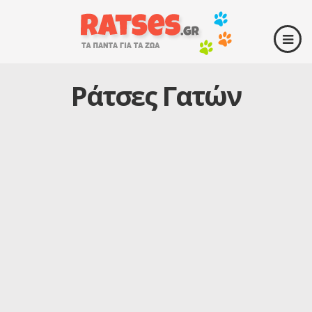
Ράτσες Γατών