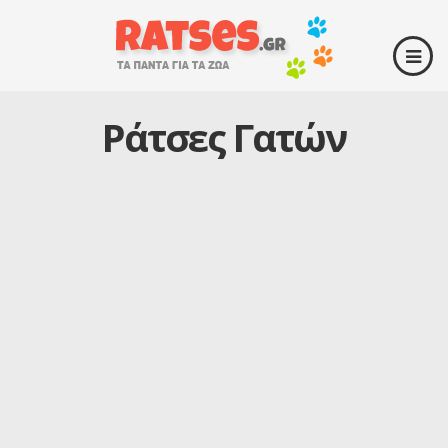
Ράτσες Γατών