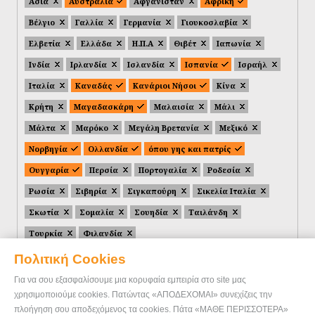
Ασία
Αυστραλία
Αφγανιστάν
Αφρική
Βέλγιο
Γαλλία
Γερμανία
Γιουκοσλαβία
Ελβετία
Ελλάδα
Η.Π.Α
Θιβέτ
Ιαπωνία
Ινδία
Ιρλανδία
Ισλανδία
Ισπανία
Ισραήλ
Ιταλία
Καναδάς
Κανάριοι Νήσοι
Κίνα
Κρήτη
Μαγαδασκάρη
Μαλαισία
Μάλι
Μάλτα
Μαρόκο
Μεγάλη Βρετανία
Μεξικό
Νορβηγία
Ολλανδία
όπου γης και πατρίς
Ουγγαρία
Περσία
Πορτογαλία
Ροδεσία
Ρωσία
Σιβηρία
Σιγκαπούρη
Σικελία Ιταλία
Σκωτία
Σομαλία
Σουηδία
Ταιλάνδη
Τουρκία
Φιλανδία
Πολιτική Cookies
Για να σου εξασφαλίσουμε μια κορυφαία εμπειρία στο site μας
χρησιμοποιούμε cookies. Πατώντας «ΑΠΟΔΕΧΟΜΑΙ» συνεχίζεις την
πλοήγηση σου αποδεχόμενος τα cookies. Πάτα «ΜΑΘΕ ΠΕΡΙΣΣΟΤΕΡΑ»