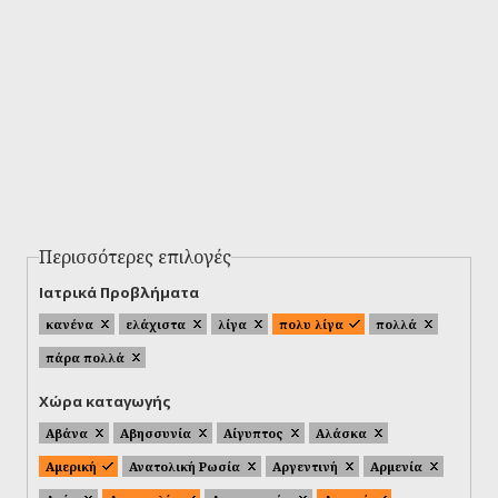
Περισσότερες επιλογές
Ιατρικά Προβλήματα
κανένα
ελάχιστα
λίγα
πολυ λίγα
πολλά
πάρα πολλά
Χώρα καταγωγής
Αβάνα
Αβησσυνία
Αίγυπτος
Αλάσκα
Αμερική
Ανατολική Ρωσία
Αργεντινή
Αρμενία