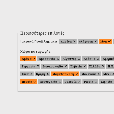
Περισσότερες επιλογές
Ιατρικά Προβλήματα
κανένα
ελάχιστα
λίγα
Χώρα καταγωγής
Αβάνα
Αβησσυνία
Αίγυπτος
Αλάσκα
Αμερικ
Γερμανία
Γιουκοσλαβία
Ελβετία
Ελλάδα
Η.Π
Κίνα
Κρήτη
Μαγαδασκάρη
Μαλαισία
Μάλι
Περσία
Πορτογαλία
Ροδεσία
Ρωσία
Σιβηρία