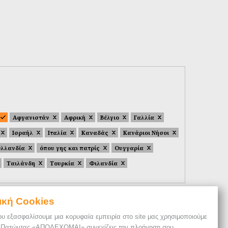
Αφγανιστάν
Αφρική
Βέλγιο
Γαλλία
Ισραήλ
Ιταλία
Καναδάς
Κανάριοι Νήσοι
λλανδία
όπου γης και πατρίς
Ουγγαρία
Ταιλάνδη
Τουρκία
Φιλανδία
ική Cookies
ου εξασφαλίσουμε μια κορυφαία εμπειρία στο site μας χρησιμοποιούμε
. Πατώντας «ΑΠΟΔΕΧΟΜΑΙ» συνεχίζεις την πλοήγηση σου