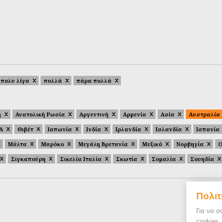
πολυ λίγα
πολλά
πάρα πολλά
ή
Ανατολική Ρωσία
Αργεντινή
Αρμενία
Ασία
Αυστραλία
.Α
Θιβέτ
Ιαπωνία
Ινδία
Ιρλανδία
Ισλανδία
Ισπανία
Μάλτα
Μαρόκο
Μεγάλη Βρετανία
Μεξικό
Νορβηγία
Ο
Σιγκαπούρη
Σικελία Ιταλία
Σκωτία
Σομαλία
Σουηδία
Πολιτ
Για να σ
cookies