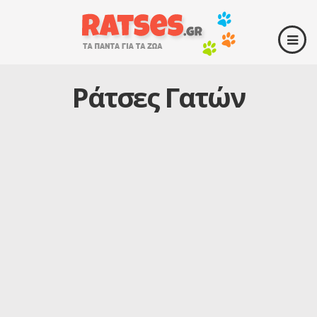
Ράτσες Γατών