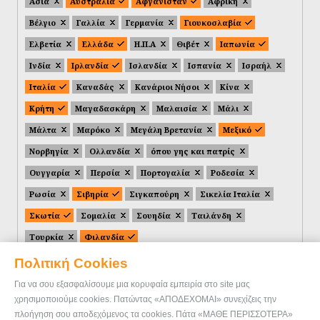
Ασία
Αυστραλία
Αφγανιστάν
Αφρική
Βέλγιο
Γαλλία
Γερμανία
Γιουκοσλαβία
Ελβετία
Ελλάδα
Η.Π.Α
Θιβέτ
Ιαπωνία
Ινδία
Ιρλανδία
Ισλανδία
Ισπανία
Ισραήλ
Ιταλία
Καναδάς
Κανάριοι Νήσοι
Κίνα
Κρήτη
Μαγαδασκάρη
Μαλαισία
Μάλι
Μάλτα
Μαρόκο
Μεγάλη Βρετανία
Μεξικό
Νορβηγία
Ολλανδία
όπου γης και πατρίς
Ουγγαρία
Περσία
Πορτογαλία
Ροδεσία
Ρωσία
Σιβηρία
Σιγκαπούρη
Σικελία Ιταλία
Σκωτία
Σομαλία
Σουηδία
Ταιλάνδη
Τουρκία
Φιλανδία
Πολιτική Cookies
Για να σου εξασφαλίσουμε μια κορυφαία εμπειρία στο site μας
χρησιμοποιούμε cookies. Πατώντας «ΑΠΟΔΕΧΟΜΑΙ» συνεχίζεις την
πλοήγηση σου αποδεχόμενος τα cookies. Πάτα «ΜΑΘΕ ΠΕΡΙΣΣΟΤΕΡΑ»