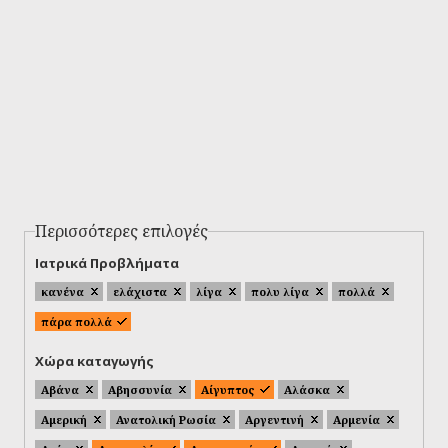
Περισσότερες επιλογές
Ιατρικά Προβλήματα
κανένα
ελάχιστα
λίγα
πολυ λίγα
πολλά
πάρα πολλά
Χώρα καταγωγής
Αβάνα
Αβησσυνία
Αίγυπτος
Αλάσκα
Αμερική
Ανατολική Ρωσία
Αργεντινή
Αρμενία