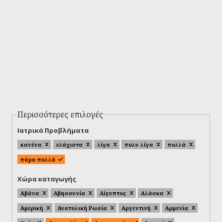
Περισσότερες επιλογές
Ιατρικά Προβλήματα
κανένα
ελάχιστα
λίγα
πολυ λίγα
πολλά
πάρα πολλά
Χώρα καταγωγής
Αβάνα
Αβησσυνία
Αίγυπτος
Αλάσκα
Αμερική
Ανατολική Ρωσία
Αργεντινή
Αρμενία