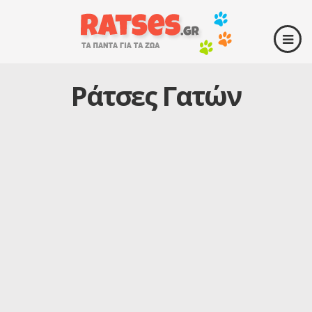
Ράτσες Γατών