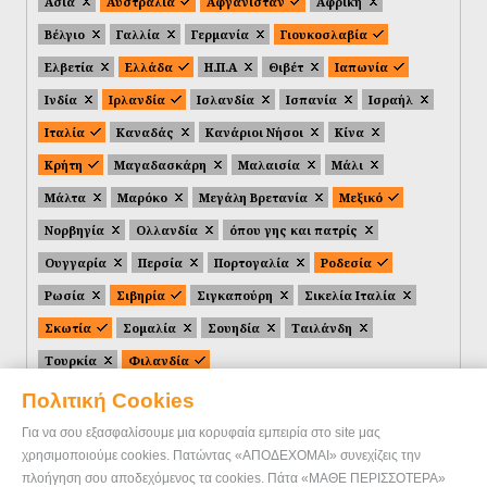
Ασία
Αυστραλία
Αφγανιστάν
Αφρική
Βέλγιο
Γαλλία
Γερμανία
Γιουκοσλαβία
Ελβετία
Ελλάδα
Η.Π.Α
Θιβέτ
Ιαπωνία
Ινδία
Ιρλανδία
Ισλανδία
Ισπανία
Ισραήλ
Ιταλία
Καναδάς
Κανάριοι Νήσοι
Κίνα
Κρήτη
Μαγαδασκάρη
Μαλαισία
Μάλι
Μάλτα
Μαρόκο
Μεγάλη Βρετανία
Μεξικό
Νορβηγία
Ολλανδία
όπου γης και πατρίς
Ουγγαρία
Περσία
Πορτογαλία
Ροδεσία
Ρωσία
Σιβηρία
Σιγκαπούρη
Σικελία Ιταλία
Σκωτία
Σομαλία
Σουηδία
Ταιλάνδη
Τουρκία
Φιλανδία
Πολιτική Cookies
Για να σου εξασφαλίσουμε μια κορυφαία εμπειρία στο site μας
χρησιμοποιούμε cookies. Πατώντας «ΑΠΟΔΕΧΟΜΑΙ» συνεχίζεις την
πλοήγηση σου αποδεχόμενος τα cookies. Πάτα «ΜΑΘΕ ΠΕΡΙΣΣΟΤΕΡΑ»