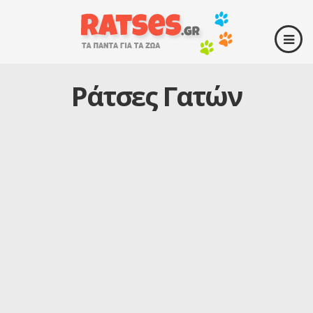
Ράτσες Γατών