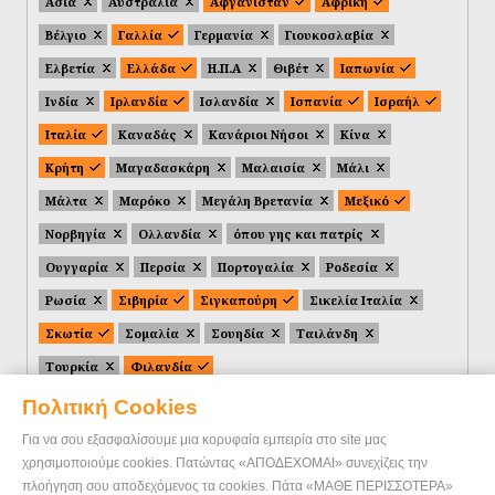
Ασία
Αυστραλία
Αφγανιστάν
Αφρική
Βέλγιο
Γαλλία
Γερμανία
Γιουκοσλαβία
Ελβετία
Ελλάδα
Η.Π.Α
Θιβέτ
Ιαπωνία
Ινδία
Ιρλανδία
Ισλανδία
Ισπανία
Ισραήλ
Ιταλία
Καναδάς
Κανάριοι Νήσοι
Κίνα
Κρήτη
Μαγαδασκάρη
Μαλαισία
Μάλι
Μάλτα
Μαρόκο
Μεγάλη Βρετανία
Μεξικό
Νορβηγία
Ολλανδία
όπου γης και πατρίς
Ουγγαρία
Περσία
Πορτογαλία
Ροδεσία
Ρωσία
Σιβηρία
Σιγκαπούρη
Σικελία Ιταλία
Σκωτία
Σομαλία
Σουηδία
Ταιλάνδη
Τουρκία
Φιλανδία
Πολιτική Cookies
Για να σου εξασφαλίσουμε μια κορυφαία εμπειρία στο site μας
χρησιμοποιούμε cookies. Πατώντας «ΑΠΟΔΕΧΟΜΑΙ» συνεχίζεις την
πλοήγηση σου αποδεχόμενος τα cookies. Πάτα «ΜΑΘΕ ΠΕΡΙΣΣΟΤΕΡΑ»