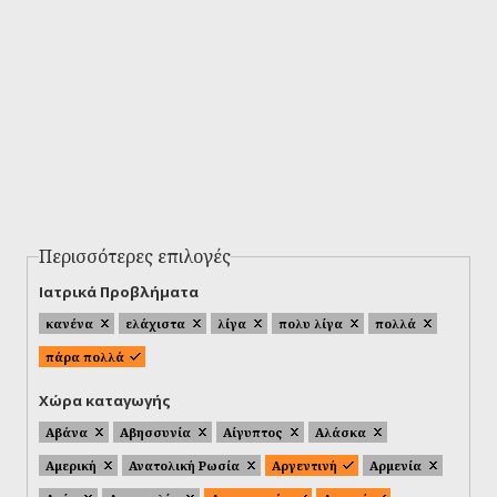
Περισσότερες επιλογές
Ιατρικά Προβλήματα
κανένα
ελάχιστα
λίγα
πολυ λίγα
πολλά
πάρα πολλά
Χώρα καταγωγής
Αβάνα
Αβησσυνία
Αίγυπτος
Αλάσκα
Αμερική
Ανατολική Ρωσία
Αργεντινή
Αρμενία