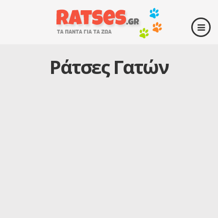
Ράτσες Γατών