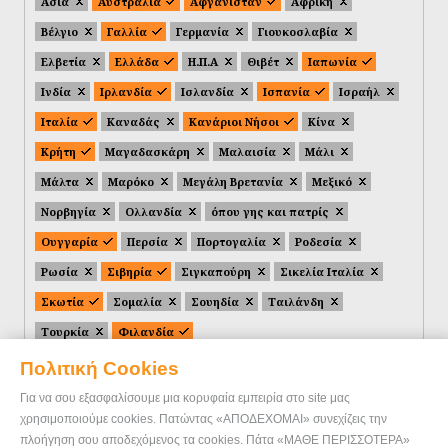
Ασία
Αυστραλία
Αφγανιστάν
Αφρική
Βέλγιο
Γαλλία
Γερμανία
Γιουκοσλαβία
Ελβετία
Ελλάδα
Η.Π.Α
Θιβέτ
Ιαπωνία
Ινδία
Ιρλανδία
Ισλανδία
Ισπανία
Ισραήλ
Ιταλία
Καναδάς
Κανάριοι Νήσοι
Κίνα
Κρήτη
Μαγαδασκάρη
Μαλαισία
Μάλι
Μάλτα
Μαρόκο
Μεγάλη Βρετανία
Μεξικό
Νορβηγία
Ολλανδία
όπου γης και πατρίς
Ουγγαρία
Περσία
Πορτογαλία
Ροδεσία
Ρωσία
Σιβηρία
Σιγκαπούρη
Σικελία Ιταλία
Σκωτία
Σομαλία
Σουηδία
Ταιλάνδη
Τουρκία
Φιλανδία
Πολιτική Cookies
Για να σου εξασφαλίσουμε μια κορυφαία εμπειρία στο site μας
χρησιμοποιούμε cookies. Πατώντας «ΑΠΟΔΕΧΟΜΑΙ» συνεχίζεις την
πλοήγηση σου αποδεχόμενος τα cookies. Πάτα «ΜΑΘΕ ΠΕΡΙΣΣΟΤΕΡΑ»