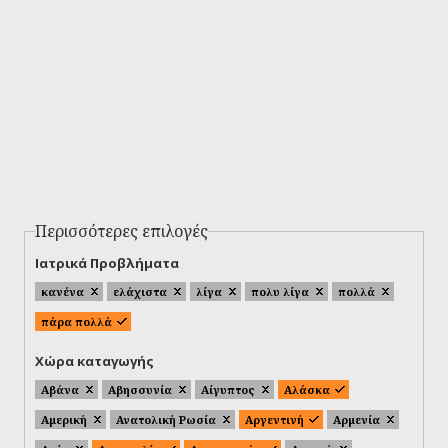
Περισσότερες επιλογές
Ιατρικά Προβλήματα
κανένα
ελάχιστα
λίγα
πολυ λίγα
πολλά
πάρα πολλά
Χώρα καταγωγής
Αβάνα
Αβησσυνία
Αίγυπτος
Αλάσκα
Αμερική
Ανατολική Ρωσία
Αργεντινή
Αρμενία