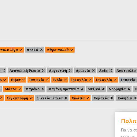
πολυ λίγα
πολλά
πάρα πολλά
ή
Ανατολική Ρωσία
Αργεντινή
Αρμενία
Ασία
Αυστραλία
.Α
Θιβέτ
Ιαπωνία
Ινδία
Ιρλανδία
Ισλανδία
Ισπανία
Μάλτα
Μαρόκο
Μεγάλη Βρετανία
Μεξικό
Νορβηγία
Ο
Σιγκαπούρη
Σικελία Ιταλία
Σκωτία
Σομαλία
Σουηδία
Πολιτ
Για να σ
cookies