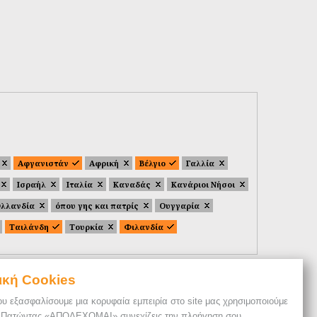
Αφγανιστάν
Αφρική
Βέλγιο
Γαλλία
Ισραήλ
Ιταλία
Καναδάς
Κανάριοι Νήσοι
λλανδία
όπου γης και πατρίς
Ουγγαρία
Ταιλάνδη
Τουρκία
Φιλανδία
ική Cookies
ου εξασφαλίσουμε μια κορυφαία εμπειρία στο site μας χρησιμοποιούμε
. Πατώντας «ΑΠΟΔΕΧΟΜΑΙ» συνεχίζεις την πλοήγηση σου