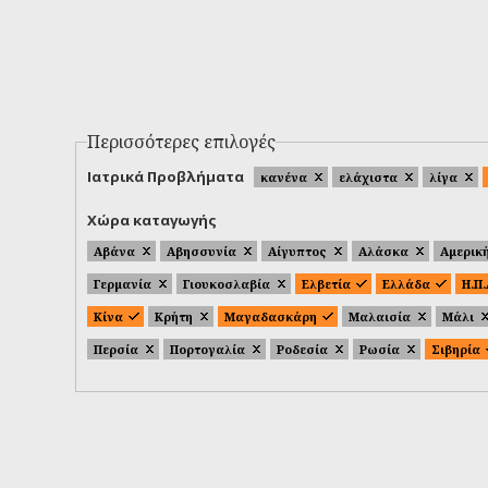
Περισσότερες επιλογές
Ιατρικά Προβλήματα
κανένα
ελάχιστα
λίγα
Χώρα καταγωγής
Αβάνα
Αβησσυνία
Αίγυπτος
Αλάσκα
Αμερικ
Γερμανία
Γιουκοσλαβία
Ελβετία
Ελλάδα
Η.Π
Κίνα
Κρήτη
Μαγαδασκάρη
Μαλαισία
Μάλι
Περσία
Πορτογαλία
Ροδεσία
Ρωσία
Σιβηρία