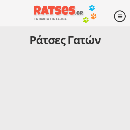
Ράτσες Γατών