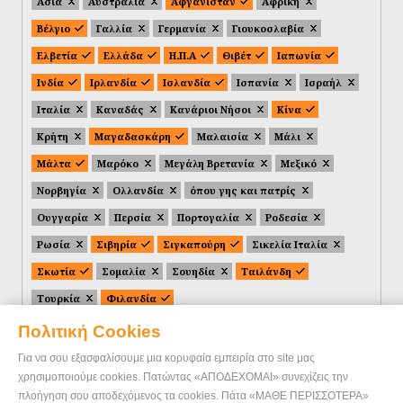
Ασία
Αυστραλία
Αφγανιστάν
Αφρική
Βέλγιο
Γαλλία
Γερμανία
Γιουκοσλαβία
Ελβετία
Ελλάδα
Η.Π.Α
Θιβέτ
Ιαπωνία
Ινδία
Ιρλανδία
Ισλανδία
Ισπανία
Ισραήλ
Ιταλία
Καναδάς
Κανάριοι Νήσοι
Κίνα
Κρήτη
Μαγαδασκάρη
Μαλαισία
Μάλι
Μάλτα
Μαρόκο
Μεγάλη Βρετανία
Μεξικό
Νορβηγία
Ολλανδία
όπου γης και πατρίς
Ουγγαρία
Περσία
Πορτογαλία
Ροδεσία
Ρωσία
Σιβηρία
Σιγκαπούρη
Σικελία Ιταλία
Σκωτία
Σομαλία
Σουηδία
Ταιλάνδη
Τουρκία
Φιλανδία
Πολιτική Cookies
Για να σου εξασφαλίσουμε μια κορυφαία εμπειρία στο site μας
χρησιμοποιούμε cookies. Πατώντας «ΑΠΟΔΕΧΟΜΑΙ» συνεχίζεις την
πλοήγηση σου αποδεχόμενος τα cookies. Πάτα «ΜΑΘΕ ΠΕΡΙΣΣΟΤΕΡΑ»