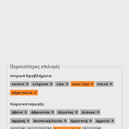
Περισσότερες επιλογές
Ιατρικά Προβλήματα
κανένα
ελάχιστα
λίγα
πολυ λίγα
πολλά
πάρα πολλά
Χώρα καταγωγής
Αβάνα
Αβησσυνία
Αίγυπτος
Αλάσκα
Αμερική
Ανατολική Ρωσία
Αργεντινή
Αρμενία