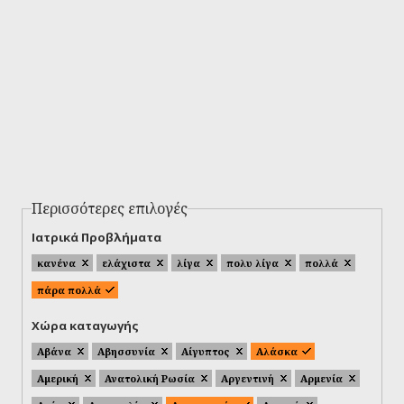
Περισσότερες επιλογές
Ιατρικά Προβλήματα
κανένα
ελάχιστα
λίγα
πολυ λίγα
πολλά
πάρα πολλά
Χώρα καταγωγής
Αβάνα
Αβησσυνία
Αίγυπτος
Αλάσκα
Αμερική
Ανατολική Ρωσία
Αργεντινή
Αρμενία