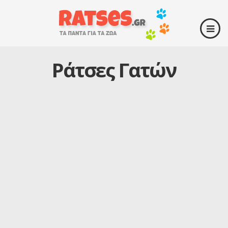
Ράτσες Γατών