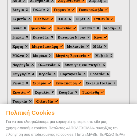
Ασία
Αυστραλία
Αφγανιστάν
Αφρική
Βέλγιο
Γαλλία
Γερμανία
Γιουκοσλαβία
Ελβετία
Ελλάδα
Η.Π.Α
Θιβέτ
Ιαπωνία
Ινδία
Ιρλανδία
Ισλανδία
Ισπανία
Ισραήλ
Ιταλία
Καναδάς
Κανάριοι Νήσοι
Κίνα
Κρήτη
Μαγαδασκάρη
Μαλαισία
Μάλι
Μάλτα
Μαρόκο
Μεγάλη Βρετανία
Μεξικό
Νορβηγία
Ολλανδία
όπου γης και πατρίς
Ουγγαρία
Περσία
Πορτογαλία
Ροδεσία
Ρωσία
Σιβηρία
Σιγκαπούρη
Σικελία Ιταλία
Σκωτία
Σομαλία
Σουηδία
Ταιλάνδη
Τουρκία
Φιλανδία
Πολιτική Cookies
Για να σου εξασφαλίσουμε μια κορυφαία εμπειρία στο site μας
χρησιμοποιούμε cookies. Πατώντας «ΑΠΟΔΕΧΟΜΑΙ» συνεχίζεις την
πλοήγηση σου αποδεχόμενος τα cookies. Πάτα «ΜΑΘΕ ΠΕΡΙΣΣΟΤΕΡΑ»