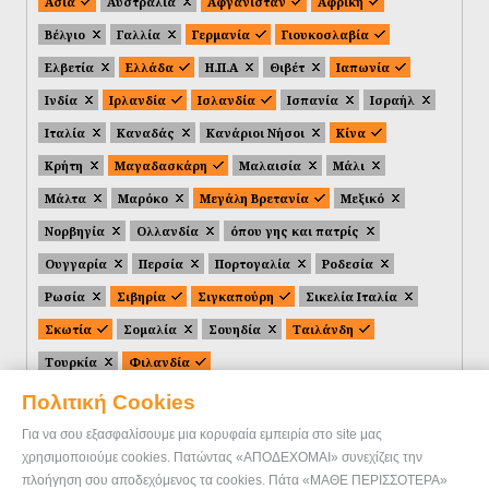
Ασία
Αυστραλία
Αφγανιστάν
Αφρική
Βέλγιο
Γαλλία
Γερμανία
Γιουκοσλαβία
Ελβετία
Ελλάδα
Η.Π.Α
Θιβέτ
Ιαπωνία
Ινδία
Ιρλανδία
Ισλανδία
Ισπανία
Ισραήλ
Ιταλία
Καναδάς
Κανάριοι Νήσοι
Κίνα
Κρήτη
Μαγαδασκάρη
Μαλαισία
Μάλι
Μάλτα
Μαρόκο
Μεγάλη Βρετανία
Μεξικό
Νορβηγία
Ολλανδία
όπου γης και πατρίς
Ουγγαρία
Περσία
Πορτογαλία
Ροδεσία
Ρωσία
Σιβηρία
Σιγκαπούρη
Σικελία Ιταλία
Σκωτία
Σομαλία
Σουηδία
Ταιλάνδη
Τουρκία
Φιλανδία
Πολιτική Cookies
Για να σου εξασφαλίσουμε μια κορυφαία εμπειρία στο site μας
χρησιμοποιούμε cookies. Πατώντας «ΑΠΟΔΕΧΟΜΑΙ» συνεχίζεις την
πλοήγηση σου αποδεχόμενος τα cookies. Πάτα «ΜΑΘΕ ΠΕΡΙΣΣΟΤΕΡΑ»