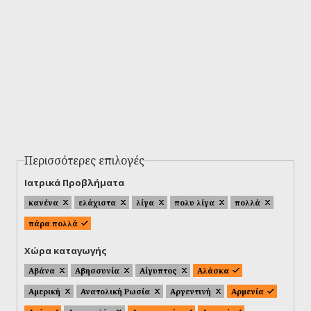
Περισσότερες επιλογές
Ιατρικά Προβλήματα
κανένα
ελάχιστα
λίγα
πολυ λίγα
πολλά
πάρα πολλά
Χώρα καταγωγής
Αβάνα
Αβησσυνία
Αίγυπτος
Αλάσκα
Αμερική
Ανατολική Ρωσία
Αργεντινή
Αρμενία