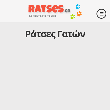
Ράτσες Γατών