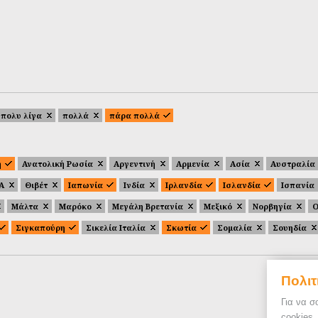
πολυ λίγα
πολλά
πάρα πολλά
ή
Ανατολική Ρωσία
Αργεντινή
Αρμενία
Ασία
Αυστραλία
.Α
Θιβέτ
Ιαπωνία
Ινδία
Ιρλανδία
Ισλανδία
Ισπανία
Μάλτα
Μαρόκο
Μεγάλη Βρετανία
Μεξικό
Νορβηγία
Ο
Σιγκαπούρη
Σικελία Ιταλία
Σκωτία
Σομαλία
Σουηδία
Πολιτ
Για να σ
cookies