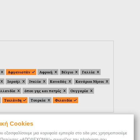
Αφγανιστάν
Αφρική
Βέλγιο
Γαλλία
Ισραήλ
Ιταλία
Καναδάς
Κανάριοι Νήσοι
λλανδία
όπου γης και πατρίς
Ουγγαρία
Ταιλάνδη
Τουρκία
Φιλανδία
ική Cookies
ου εξασφαλίσουμε μια κορυφαία εμπειρία στο site μας χρησιμοποιούμε
. Πατώντας «ΑΠΟΔΕΧΟΜΑΙ» συνεχίζεις την πλοήγηση σου