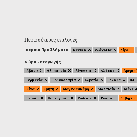
Περισσότερες επιλογές
Ιατρικά Προβλήματα
κανένα
ελάχιστα
λίγα
Χώρα καταγωγής
Αβάνα
Αβησσυνία
Αίγυπτος
Αλάσκα
Αμερικ
Γερμανία
Γιουκοσλαβία
Ελβετία
Ελλάδα
Η.Π
Κίνα
Κρήτη
Μαγαδασκάρη
Μαλαισία
Μάλι
Περσία
Πορτογαλία
Ροδεσία
Ρωσία
Σιβηρία