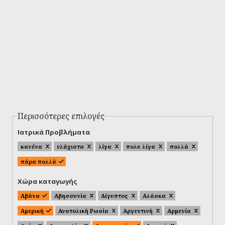
Περισσότερες επιλογές
Ιατρικά Προβλήματα
κανένα
ελάχιστα
λίγα
πολυ λίγα
πολλά
πάρα πολλά
Χώρα καταγωγής
Αβάνα
Αβησσυνία
Αίγυπτος
Αλάσκα
Αμερική
Ανατολική Ρωσία
Αργεντινή
Αρμενία