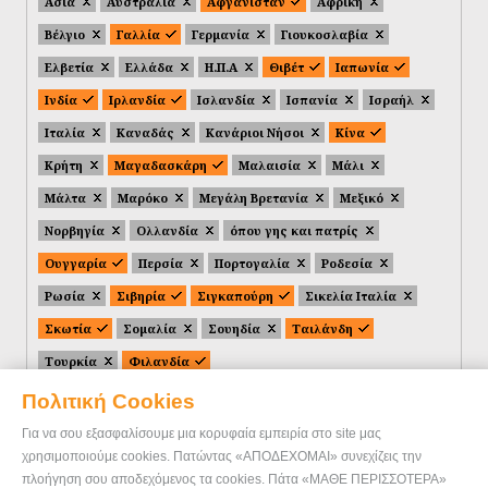
Ασία
Αυστραλία
Αφγανιστάν
Αφρική
Βέλγιο
Γαλλία
Γερμανία
Γιουκοσλαβία
Ελβετία
Ελλάδα
Η.Π.Α
Θιβέτ
Ιαπωνία
Ινδία
Ιρλανδία
Ισλανδία
Ισπανία
Ισραήλ
Ιταλία
Καναδάς
Κανάριοι Νήσοι
Κίνα
Κρήτη
Μαγαδασκάρη
Μαλαισία
Μάλι
Μάλτα
Μαρόκο
Μεγάλη Βρετανία
Μεξικό
Νορβηγία
Ολλανδία
όπου γης και πατρίς
Ουγγαρία
Περσία
Πορτογαλία
Ροδεσία
Ρωσία
Σιβηρία
Σιγκαπούρη
Σικελία Ιταλία
Σκωτία
Σομαλία
Σουηδία
Ταιλάνδη
Τουρκία
Φιλανδία
Πολιτική Cookies
Για να σου εξασφαλίσουμε μια κορυφαία εμπειρία στο site μας
χρησιμοποιούμε cookies. Πατώντας «ΑΠΟΔΕΧΟΜΑΙ» συνεχίζεις την
πλοήγηση σου αποδεχόμενος τα cookies. Πάτα «ΜΑΘΕ ΠΕΡΙΣΣΟΤΕΡΑ»