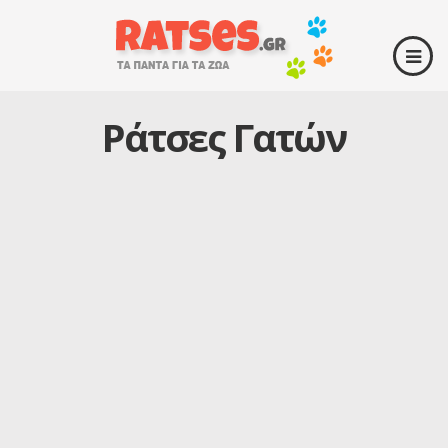
Ράτσες Γατών