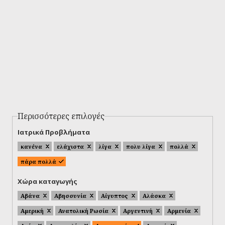
Περισσότερες επιλογές
Ιατρικά Προβλήματα
κανένα
ελάχιστα
λίγα
πολυ λίγα
πολλά
πάρα πολλά
Χώρα καταγωγής
Αβάνα
Αβησσυνία
Αίγυπτος
Αλάσκα
Αμερική
Ανατολική Ρωσία
Αργεντινή
Αρμενία