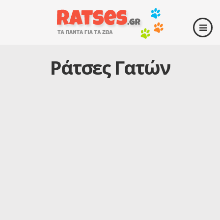
Ράτσες Γατών