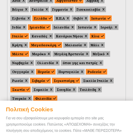
Ασία
Αυστραλία
Αφγανιστάν
Αφρική
Βέλγιο
Γαλλία
Γερμανία
Γιουκοσλαβία
Ελβετία
Ελλάδα
Η.Π.Α
Θιβέτ
Ιαπωνία
Ινδία
Ιρλανδία
Ισλανδία
Ισπανία
Ισραήλ
Ιταλία
Καναδάς
Κανάριοι Νήσοι
Κίνα
Κρήτη
Μαγαδασκάρη
Μαλαισία
Μάλι
Μάλτα
Μαρόκο
Μεγάλη Βρετανία
Μεξικό
Νορβηγία
Ολλανδία
όπου γης και πατρίς
Ουγγαρία
Περσία
Πορτογαλία
Ροδεσία
Ρωσία
Σιβηρία
Σιγκαπούρη
Σικελία Ιταλία
Σκωτία
Σομαλία
Σουηδία
Ταιλάνδη
Τουρκία
Φιλανδία
Πολιτική Cookies
Για να σου εξασφαλίσουμε μια κορυφαία εμπειρία στο site μας
χρησιμοποιούμε cookies. Πατώντας «ΑΠΟΔΕΧΟΜΑΙ» συνεχίζεις την
πλοήγηση σου αποδεχόμενος τα cookies. Πάτα «ΜΑΘΕ ΠΕΡΙΣΣΟΤΕΡΑ»