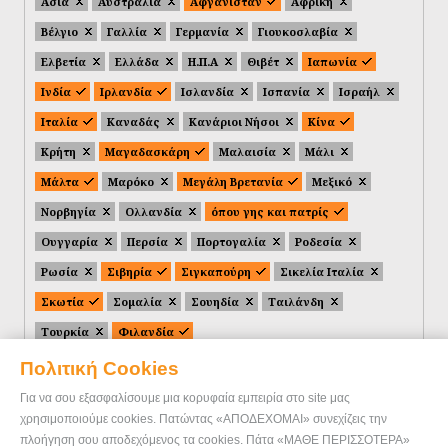
Ασία
Αυστραλία
Αφγανιστάν
Αφρική
Βέλγιο
Γαλλία
Γερμανία
Γιουκοσλαβία
Ελβετία
Ελλάδα
Η.Π.Α
Θιβέτ
Ιαπωνία
Ινδία
Ιρλανδία
Ισλανδία
Ισπανία
Ισραήλ
Ιταλία
Καναδάς
Κανάριοι Νήσοι
Κίνα
Κρήτη
Μαγαδασκάρη
Μαλαισία
Μάλι
Μάλτα
Μαρόκο
Μεγάλη Βρετανία
Μεξικό
Νορβηγία
Ολλανδία
όπου γης και πατρίς
Ουγγαρία
Περσία
Πορτογαλία
Ροδεσία
Ρωσία
Σιβηρία
Σιγκαπούρη
Σικελία Ιταλία
Σκωτία
Σομαλία
Σουηδία
Ταιλάνδη
Τουρκία
Φιλανδία
Πολιτική Cookies
Για να σου εξασφαλίσουμε μια κορυφαία εμπειρία στο site μας
χρησιμοποιούμε cookies. Πατώντας «ΑΠΟΔΕΧΟΜΑΙ» συνεχίζεις την
πλοήγηση σου αποδεχόμενος τα cookies. Πάτα «ΜΑΘΕ ΠΕΡΙΣΣΟΤΕΡΑ»