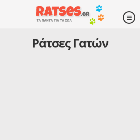
Ράτσες Γατών