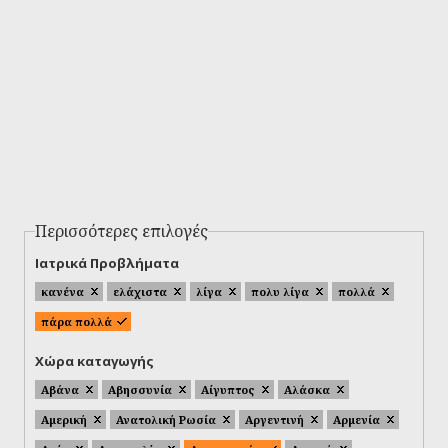
Περισσότερες επιλογές
Ιατρικά Προβλήματα
κανένα
ελάχιστα
λίγα
πολυ λίγα
πολλά
πάρα πολλά
Χώρα καταγωγής
Αβάνα
Αβησσυνία
Αίγυπτος
Αλάσκα
Αμερική
Ανατολική Ρωσία
Αργεντινή
Αρμενία