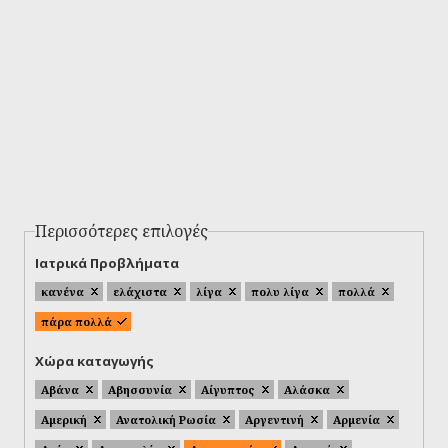
Περισσότερες επιλογές
Ιατρικά Προβλήματα
κανένα
ελάχιστα
λίγα
πολυ λίγα
πολλά
πάρα πολλά
Χώρα καταγωγής
Αβάνα
Αβησσυνία
Αίγυπτος
Αλάσκα
Αμερική
Ανατολική Ρωσία
Αργεντινή
Αρμενία