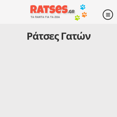
Ράτσες Γατών