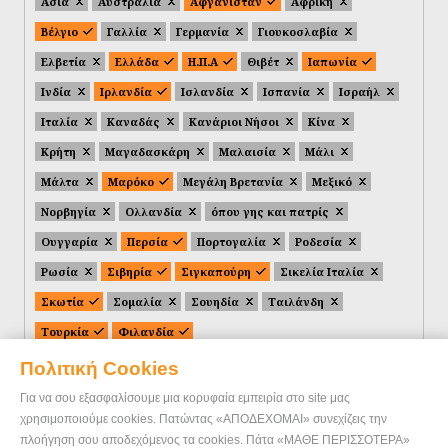
Ασία
Αυστραλία
Αφγανιστάν
Αφρική
Βέλγιο
Γαλλία
Γερμανία
Γιουκοσλαβία
Ελβετία
Ελλάδα
Η.Π.Α
Θιβέτ
Ιαπωνία
Ινδία
Ιρλανδία
Ισλανδία
Ισπανία
Ισραήλ
Ιταλία
Καναδάς
Κανάριοι Νήσοι
Κίνα
Κρήτη
Μαγαδασκάρη
Μαλαισία
Μάλι
Μάλτα
Μαρόκο
Μεγάλη Βρετανία
Μεξικό
Νορβηγία
Ολλανδία
όπου γης και πατρίς
Ουγγαρία
Περσία
Πορτογαλία
Ροδεσία
Ρωσία
Σιβηρία
Σιγκαπούρη
Σικελία Ιταλία
Σκωτία
Σομαλία
Σουηδία
Ταιλάνδη
Τουρκία
Φιλανδία
Πολιτική Cookies
Για να σου εξασφαλίσουμε μια κορυφαία εμπειρία στο site μας
χρησιμοποιούμε cookies. Πατώντας «ΑΠΟΔΕΧΟΜΑΙ» συνεχίζεις την
πλοήγηση σου αποδεχόμενος τα cookies. Πάτα «ΜΑΘΕ ΠΕΡΙΣΣΟΤΕΡΑ»