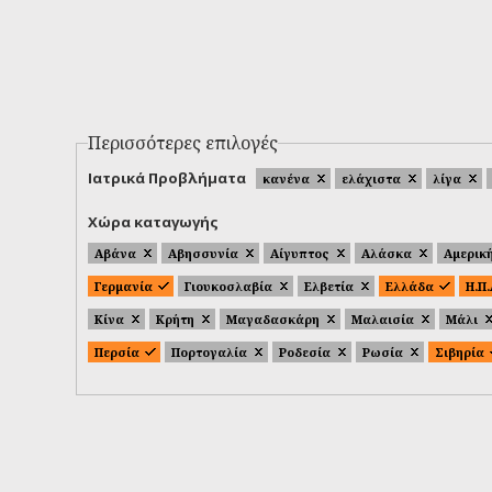
Περισσότερες επιλογές
Ιατρικά Προβλήματα
κανένα
ελάχιστα
λίγα
Χώρα καταγωγής
Αβάνα
Αβησσυνία
Αίγυπτος
Αλάσκα
Αμερικ
Γερμανία
Γιουκοσλαβία
Ελβετία
Ελλάδα
Η.Π
Κίνα
Κρήτη
Μαγαδασκάρη
Μαλαισία
Μάλι
Περσία
Πορτογαλία
Ροδεσία
Ρωσία
Σιβηρία