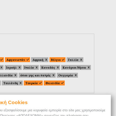
Αφγανιστάν
Αφρική
Βέλγιο
Γαλλία
Ισραήλ
Ιταλία
Καναδάς
Κανάριοι Νήσοι
λλανδία
όπου γης και πατρίς
Ουγγαρία
Ταιλάνδη
Τουρκία
Φιλανδία
ική Cookies
ου εξασφαλίσουμε μια κορυφαία εμπειρία στο site μας χρησιμοποιούμε
. Πατώντας «ΑΠΟΔΕΧΟΜΑΙ» συνεχίζεις την πλοήγηση σου