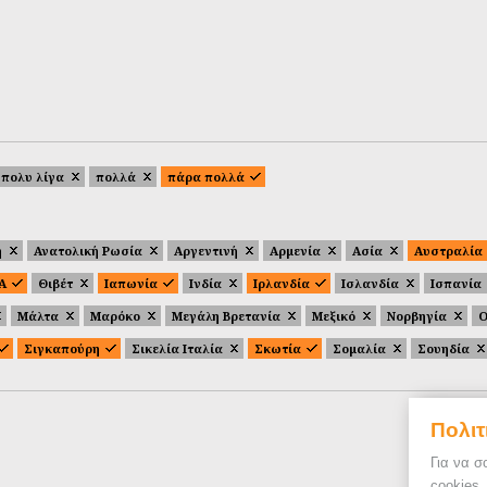
πολυ λίγα
πολλά
πάρα πολλά
ή
Ανατολική Ρωσία
Αργεντινή
Αρμενία
Ασία
Αυστραλία
.Α
Θιβέτ
Ιαπωνία
Ινδία
Ιρλανδία
Ισλανδία
Ισπανία
Μάλτα
Μαρόκο
Μεγάλη Βρετανία
Μεξικό
Νορβηγία
Ο
Σιγκαπούρη
Σικελία Ιταλία
Σκωτία
Σομαλία
Σουηδία
Πολιτ
Για να σ
cookies