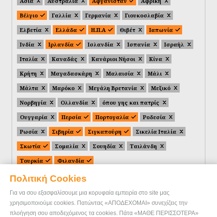
Ασία
Αυστραλία
Αφγανιστάν
Αφρική
Βέλγιο
Γαλλία
Γερμανία
Γιουκοσλαβία
Ελβετία
Ελλάδα
Η.Π.Α
Θιβέτ
Ιαπωνία
Ινδία
Ιρλανδία
Ισλανδία
Ισπανία
Ισραήλ
Ιταλία
Καναδάς
Κανάριοι Νήσοι
Κίνα
Κρήτη
Μαγαδασκάρη
Μαλαισία
Μάλι
Μάλτα
Μαρόκο
Μεγάλη Βρετανία
Μεξικό
Νορβηγία
Ολλανδία
όπου γης και πατρίς
Ουγγαρία
Περσία
Πορτογαλία
Ροδεσία
Ρωσία
Σιβηρία
Σιγκαπούρη
Σικελία Ιταλία
Σκωτία
Σομαλία
Σουηδία
Ταιλάνδη
Τουρκία
Φιλανδία
Πολιτική Cookies
Για να σου εξασφαλίσουμε μια κορυφαία εμπειρία στο site μας
χρησιμοποιούμε cookies. Πατώντας «ΑΠΟΔΕΧΟΜΑΙ» συνεχίζεις την
πλοήγηση σου αποδεχόμενος τα cookies. Πάτα «ΜΑΘΕ ΠΕΡΙΣΣΟΤΕΡΑ»