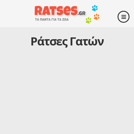
Ράτσες Γατών