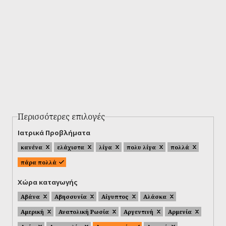
Περισσότερες επιλογές
Ιατρικά Προβλήματα
κανένα
ελάχιστα
λίγα
πολυ λίγα
πολλά
πάρα πολλά
Χώρα καταγωγής
Αβάνα
Αβησσυνία
Αίγυπτος
Αλάσκα
Αμερική
Ανατολική Ρωσία
Αργεντινή
Αρμενία