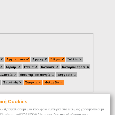
Αφγανιστάν
Αφρική
Βέλγιο
Γαλλία
Ισραήλ
Ιταλία
Καναδάς
Κανάριοι Νήσοι
λλανδία
όπου γης και πατρίς
Ουγγαρία
Ταιλάνδη
Τουρκία
Φιλανδία
ική Cookies
ου εξασφαλίσουμε μια κορυφαία εμπειρία στο site μας χρησιμοποιούμε
. Πατώντας «ΑΠΟΔΕΧΟΜΑΙ» συνεχίζεις την πλοήγηση σου