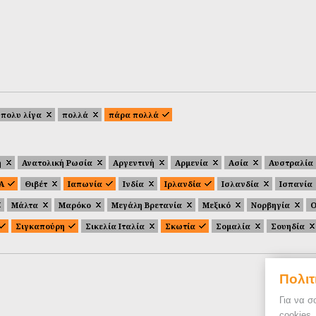
πολυ λίγα
πολλά
πάρα πολλά
ή
Ανατολική Ρωσία
Αργεντινή
Αρμενία
Ασία
Αυστραλία
.Α
Θιβέτ
Ιαπωνία
Ινδία
Ιρλανδία
Ισλανδία
Ισπανία
Μάλτα
Μαρόκο
Μεγάλη Βρετανία
Μεξικό
Νορβηγία
Ο
Σιγκαπούρη
Σικελία Ιταλία
Σκωτία
Σομαλία
Σουηδία
Πολιτ
Για να σ
cookies