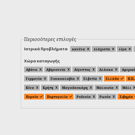
Περισσότερες επιλογές
Ιατρικά Προβλήματα
κανένα
ελάχιστα
λίγα
Χώρα καταγωγής
Αβάνα
Αβησσυνία
Αίγυπτος
Αλάσκα
Αμερικ
Γερμανία
Γιουκοσλαβία
Ελβετία
Ελλάδα
Η.Π
Κίνα
Κρήτη
Μαγαδασκάρη
Μαλαισία
Μάλι
Περσία
Πορτογαλία
Ροδεσία
Ρωσία
Σιβηρία