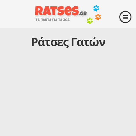
Ράτσες Γατών