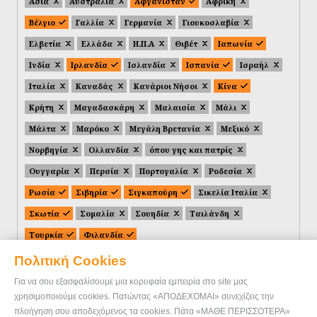
Ασία
Αυστραλία
Αφγανιστάν
Αφρική
Βέλγιο
Γαλλία
Γερμανία
Γιουκοσλαβία
Ελβετία
Ελλάδα
Η.Π.Α
Θιβέτ
Ιαπωνία
Ινδία
Ιρλανδία
Ισλανδία
Ισπανία
Ισραήλ
Ιταλία
Καναδάς
Κανάριοι Νήσοι
Κίνα
Κρήτη
Μαγαδασκάρη
Μαλαισία
Μάλι
Μάλτα
Μαρόκο
Μεγάλη Βρετανία
Μεξικό
Νορβηγία
Ολλανδία
όπου γης και πατρίς
Ουγγαρία
Περσία
Πορτογαλία
Ροδεσία
Ρωσία
Σιβηρία
Σιγκαπούρη
Σικελία Ιταλία
Σκωτία
Σομαλία
Σουηδία
Ταιλάνδη
Τουρκία
Φιλανδία
Πολιτική Cookies
Για να σου εξασφαλίσουμε μια κορυφαία εμπειρία στο site μας
χρησιμοποιούμε cookies. Πατώντας «ΑΠΟΔΕΧΟΜΑΙ» συνεχίζεις την
πλοήγηση σου αποδεχόμενος τα cookies. Πάτα «ΜΑΘΕ ΠΕΡΙΣΣΟΤΕΡΑ»