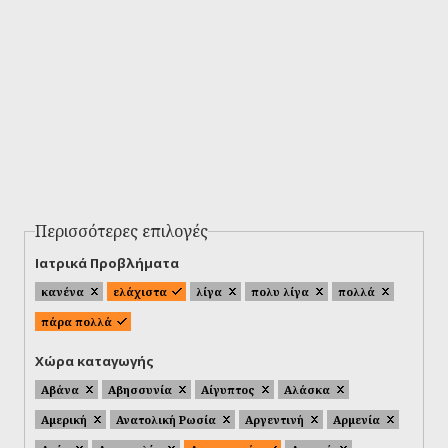
Περισσότερες επιλογές
Ιατρικά Προβλήματα
κανένα
ελάχιστα
λίγα
πολυ λίγα
πολλά
πάρα πολλά
Χώρα καταγωγής
Αβάνα
Αβησσυνία
Αίγυπτος
Αλάσκα
Αμερική
Ανατολική Ρωσία
Αργεντινή
Αρμενία