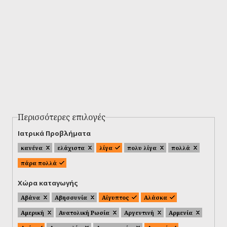
Περισσότερες επιλογές
Ιατρικά Προβλήματα
κανένα
ελάχιστα
λίγα
πολυ λίγα
πολλά
πάρα πολλά
Χώρα καταγωγής
Αβάνα
Αβησσυνία
Αίγυπτος
Αλάσκα
Αμερική
Ανατολική Ρωσία
Αργεντινή
Αρμενία