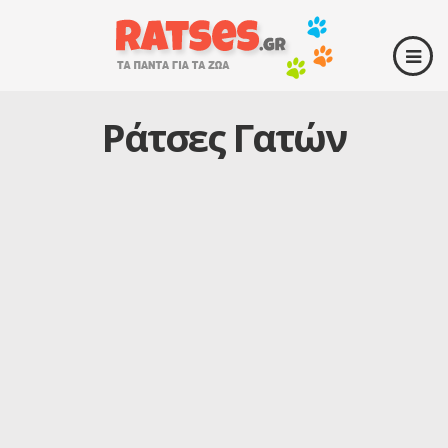
Ράτσες Γατών