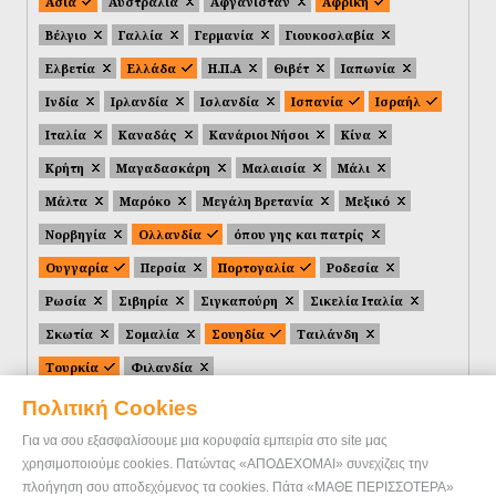
Ασία
Αυστραλία
Αφγανιστάν
Αφρική
Βέλγιο
Γαλλία
Γερμανία
Γιουκοσλαβία
Ελβετία
Ελλάδα
Η.Π.Α
Θιβέτ
Ιαπωνία
Ινδία
Ιρλανδία
Ισλανδία
Ισπανία
Ισραήλ
Ιταλία
Καναδάς
Κανάριοι Νήσοι
Κίνα
Κρήτη
Μαγαδασκάρη
Μαλαισία
Μάλι
Μάλτα
Μαρόκο
Μεγάλη Βρετανία
Μεξικό
Νορβηγία
Ολλανδία
όπου γης και πατρίς
Ουγγαρία
Περσία
Πορτογαλία
Ροδεσία
Ρωσία
Σιβηρία
Σιγκαπούρη
Σικελία Ιταλία
Σκωτία
Σομαλία
Σουηδία
Ταιλάνδη
Τουρκία
Φιλανδία
Πολιτική Cookies
Για να σου εξασφαλίσουμε μια κορυφαία εμπειρία στο site μας
χρησιμοποιούμε cookies. Πατώντας «ΑΠΟΔΕΧΟΜΑΙ» συνεχίζεις την
πλοήγηση σου αποδεχόμενος τα cookies. Πάτα «ΜΑΘΕ ΠΕΡΙΣΣΟΤΕΡΑ»