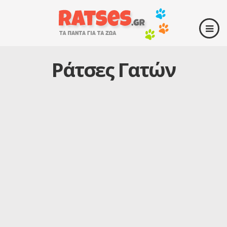
Ράτσες Γατών