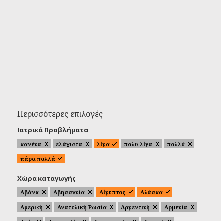
Περισσότερες επιλογές
Ιατρικά Προβλήματα
κανένα
ελάχιστα
λίγα
πολυ λίγα
πολλά
πάρα πολλά
Χώρα καταγωγής
Αβάνα
Αβησσυνία
Αίγυπτος
Αλάσκα
Αμερική
Ανατολική Ρωσία
Αργεντινή
Αρμενία