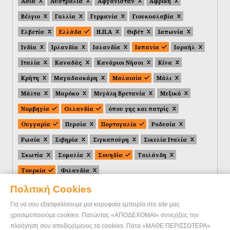
Ασία
Αυστραλία
Αφγανιστάν
Αφρική
Βέλγιο
Γαλλία
Γερμανία
Γιουκοσλαβία
Ελβετία
Ελλάδα
Η.Π.Α
Θιβέτ
Ιαπωνία
Ινδία
Ιρλανδία
Ισλανδία
Ισπανία
Ισραήλ
Ιταλία
Καναδάς
Κανάριοι Νήσοι
Κίνα
Κρήτη
Μαγαδασκάρη
Μαλαισία
Μάλι
Μάλτα
Μαρόκο
Μεγάλη Βρετανία
Μεξικό
Νορβηγία
Ολλανδία
όπου γης και πατρίς
Ουγγαρία
Περσία
Πορτογαλία
Ροδεσία
Ρωσία
Σιβηρία
Σιγκαπούρη
Σικελία Ιταλία
Σκωτία
Σομαλία
Σουηδία
Ταιλάνδη
Τουρκία
Φιλανδία
Πολιτική Cookies
Για να σου εξασφαλίσουμε μια κορυφαία εμπειρία στο site μας
χρησιμοποιούμε cookies. Πατώντας «ΑΠΟΔΕΧΟΜΑΙ» συνεχίζεις την
πλοήγηση σου αποδεχόμενος τα cookies. Πάτα «ΜΑΘΕ ΠΕΡΙΣΣΟΤΕΡΑ»