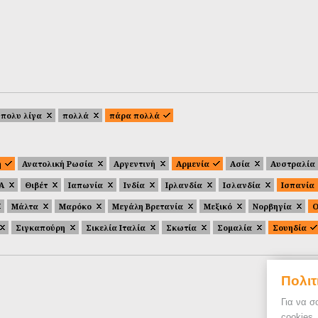
πολυ λίγα
πολλά
πάρα πολλά
ή
Ανατολική Ρωσία
Αργεντινή
Αρμενία
Ασία
Αυστραλία
.Α
Θιβέτ
Ιαπωνία
Ινδία
Ιρλανδία
Ισλανδία
Ισπανία
Μάλτα
Μαρόκο
Μεγάλη Βρετανία
Μεξικό
Νορβηγία
Ο
Σιγκαπούρη
Σικελία Ιταλία
Σκωτία
Σομαλία
Σουηδία
Πολιτ
Για να σ
cookies