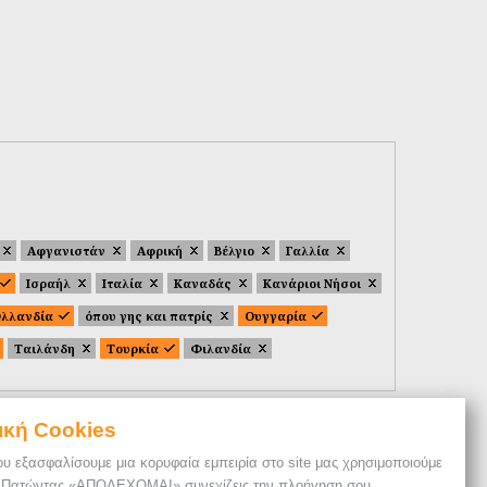
Αφγανιστάν
Αφρική
Βέλγιο
Γαλλία
Ισραήλ
Ιταλία
Καναδάς
Κανάριοι Νήσοι
λλανδία
όπου γης και πατρίς
Ουγγαρία
Ταιλάνδη
Τουρκία
Φιλανδία
ική Cookies
ου εξασφαλίσουμε μια κορυφαία εμπειρία στο site μας χρησιμοποιούμε
. Πατώντας «ΑΠΟΔΕΧΟΜΑΙ» συνεχίζεις την πλοήγηση σου