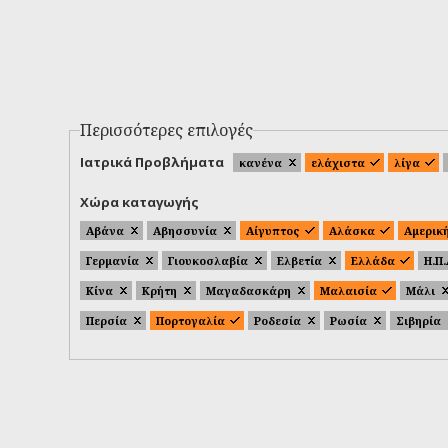
Περισσότερες επιλογές
Ιατρικά Προβλήματα
κανένα
ελάχιστα
λίγα
Χώρα καταγωγής
Αβάνα
Αβησσυνία
Αίγυπτος
Αλάσκα
Αμερικ
Γερμανία
Γιουκοσλαβία
Ελβετία
Ελλάδα
Η.Π
Κίνα
Κρήτη
Μαγαδασκάρη
Μαλαισία
Μάλι
Περσία
Πορτογαλία
Ροδεσία
Ρωσία
Σιβηρία