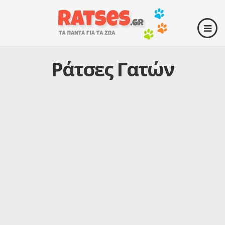
Ράτσες Γατών