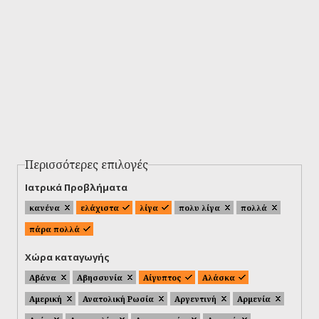
Περισσότερες επιλογές
Ιατρικά Προβλήματα
κανένα
ελάχιστα
λίγα
πολυ λίγα
πολλά
πάρα πολλά
Χώρα καταγωγής
Αβάνα
Αβησσυνία
Αίγυπτος
Αλάσκα
Αμερική
Ανατολική Ρωσία
Αργεντινή
Αρμενία