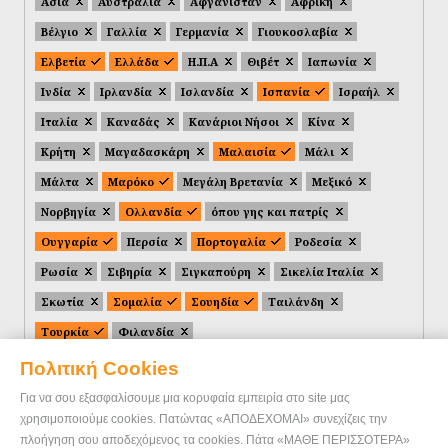
Ασία
Αυστραλία
Αφγανιστάν
Αφρική
Βέλγιο
Γαλλία
Γερμανία
Γιουκοσλαβία
Ελβετία
Ελλάδα
Η.Π.Α
Θιβέτ
Ιαπωνία
Ινδία
Ιρλανδία
Ισλανδία
Ισπανία
Ισραήλ
Ιταλία
Καναδάς
Κανάριοι Νήσοι
Κίνα
Κρήτη
Μαγαδασκάρη
Μαλαισία
Μάλι
Μάλτα
Μαρόκο
Μεγάλη Βρετανία
Μεξικό
Νορβηγία
Ολλανδία
όπου γης και πατρίς
Ουγγαρία
Περσία
Πορτογαλία
Ροδεσία
Ρωσία
Σιβηρία
Σιγκαπούρη
Σικελία Ιταλία
Σκωτία
Σομαλία
Σουηδία
Ταιλάνδη
Τουρκία
Φιλανδία
Πολιτική Cookies
Για να σου εξασφαλίσουμε μια κορυφαία εμπειρία στο site μας
χρησιμοποιούμε cookies. Πατώντας «ΑΠΟΔΕΧΟΜΑΙ» συνεχίζεις την
πλοήγηση σου αποδεχόμενος τα cookies. Πάτα «ΜΑΘΕ ΠΕΡΙΣΣΟΤΕΡΑ»