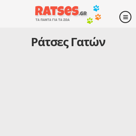
Ράτσες Γατών