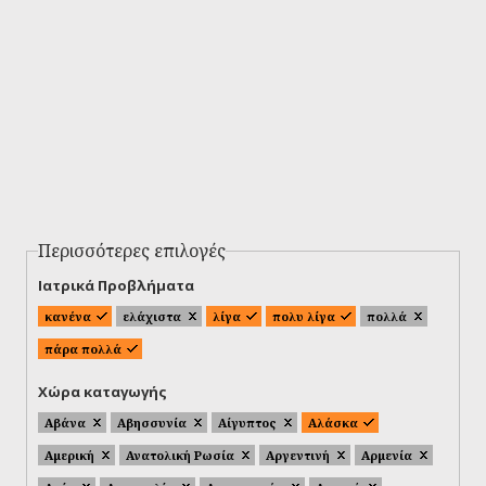
Περισσότερες επιλογές
Ιατρικά Προβλήματα
κανένα
ελάχιστα
λίγα
πολυ λίγα
πολλά
πάρα πολλά
Χώρα καταγωγής
Αβάνα
Αβησσυνία
Αίγυπτος
Αλάσκα
Αμερική
Ανατολική Ρωσία
Αργεντινή
Αρμενία