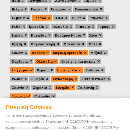
Ασία
Αυστραλία
Αφγανιστάν
Αφρική
Βέλγιο
Γαλλία
Γερμανία
Γιουκοσλαβία
Ελβετία
Ελλάδα
Η.Π.Α
Θιβέτ
Ιαπωνία
Ινδία
Ιρλανδία
Ισλανδία
Ισπανία
Ισραήλ
Ιταλία
Καναδάς
Κανάριοι Νήσοι
Κίνα
Κρήτη
Μαγαδασκάρη
Μαλαισία
Μάλι
Μάλτα
Μαρόκο
Μεγάλη Βρετανία
Μεξικό
Νορβηγία
Ολλανδία
όπου γης και πατρίς
Ουγγαρία
Περσία
Πορτογαλία
Ροδεσία
Ρωσία
Σιβηρία
Σιγκαπούρη
Σικελία Ιταλία
Σκωτία
Σομαλία
Σουηδία
Ταιλάνδη
Τουρκία
Φιλανδία
Πολιτική Cookies
Για να σου εξασφαλίσουμε μια κορυφαία εμπειρία στο site μας
χρησιμοποιούμε cookies. Πατώντας «ΑΠΟΔΕΧΟΜΑΙ» συνεχίζεις την
πλοήγηση σου αποδεχόμενος τα cookies. Πάτα «ΜΑΘΕ ΠΕΡΙΣΣΟΤΕΡΑ»