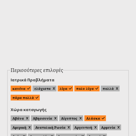
Περισσότερες επιλογές
Ιατρικά Προβλήματα
κανένα
ελάχιστα
λίγα
πολυ λίγα
πολλά
πάρα πολλά
Χώρα καταγωγής
Αβάνα
Αβησσυνία
Αίγυπτος
Αλάσκα
Αμερική
Ανατολική Ρωσία
Αργεντινή
Αρμενία