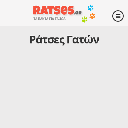
Ράτσες Γατών