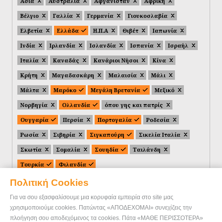
Ασία
Αυστραλία
Αφγανιστάν
Αφρική
Βέλγιο
Γαλλία
Γερμανία
Γιουκοσλαβία
Ελβετία
Ελλάδα
Η.Π.Α
Θιβέτ
Ιαπωνία
Ινδία
Ιρλανδία
Ισλανδία
Ισπανία
Ισραήλ
Ιταλία
Καναδάς
Κανάριοι Νήσοι
Κίνα
Κρήτη
Μαγαδασκάρη
Μαλαισία
Μάλι
Μάλτα
Μαρόκο
Μεγάλη Βρετανία
Μεξικό
Νορβηγία
Ολλανδία
όπου γης και πατρίς
Ουγγαρία
Περσία
Πορτογαλία
Ροδεσία
Ρωσία
Σιβηρία
Σιγκαπούρη
Σικελία Ιταλία
Σκωτία
Σομαλία
Σουηδία
Ταιλάνδη
Τουρκία
Φιλανδία
Πολιτική Cookies
Για να σου εξασφαλίσουμε μια κορυφαία εμπειρία στο site μας
χρησιμοποιούμε cookies. Πατώντας «ΑΠΟΔΕΧΟΜΑΙ» συνεχίζεις την
πλοήγηση σου αποδεχόμενος τα cookies. Πάτα «ΜΑΘΕ ΠΕΡΙΣΣΟΤΕΡΑ»