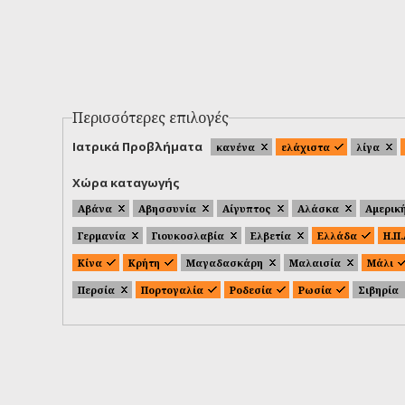
Περισσότερες επιλογές
Ιατρικά Προβλήματα
κανένα
ελάχιστα
λίγα
Χώρα καταγωγής
Αβάνα
Αβησσυνία
Αίγυπτος
Αλάσκα
Αμερικ
Γερμανία
Γιουκοσλαβία
Ελβετία
Ελλάδα
Η.Π
Κίνα
Κρήτη
Μαγαδασκάρη
Μαλαισία
Μάλι
Περσία
Πορτογαλία
Ροδεσία
Ρωσία
Σιβηρία