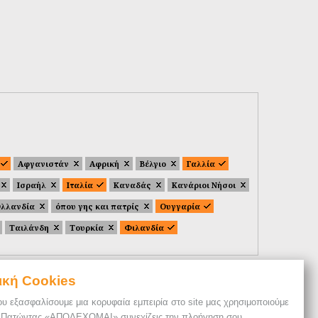
Αφγανιστάν
Αφρική
Βέλγιο
Γαλλία
Ισραήλ
Ιταλία
Καναδάς
Κανάριοι Νήσοι
λλανδία
όπου γης και πατρίς
Ουγγαρία
Ταιλάνδη
Τουρκία
Φιλανδία
ική Cookies
ου εξασφαλίσουμε μια κορυφαία εμπειρία στο site μας χρησιμοποιούμε
. Πατώντας «ΑΠΟΔΕΧΟΜΑΙ» συνεχίζεις την πλοήγηση σου