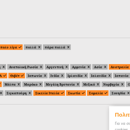
πολυ λίγα
πολλά
πάρα πολλά
ή
Ανατολική Ρωσία
Αργεντινή
Αρμενία
Ασία
Αυστραλία
.Α
Θιβέτ
Ιαπωνία
Ινδία
Ιρλανδία
Ισλανδία
Ισπανία
Μάλτα
Μαρόκο
Μεγάλη Βρετανία
Μεξικό
Νορβηγία
Ο
Σιγκαπούρη
Σικελία Ιταλία
Σκωτία
Σομαλία
Σουηδία
Πολιτ
Για να σ
cookies