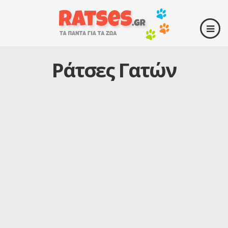
Ράτσες Γατών