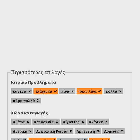
Περισσότερες επιλογές
Ιατρικά Προβλήματα
κανένα
ελάχιστα
λίγα
πολυ λίγα
πολλά
πάρα πολλά
Χώρα καταγωγής
Αβάνα
Αβησσυνία
Αίγυπτος
Αλάσκα
Αμερική
Ανατολική Ρωσία
Αργεντινή
Αρμενία