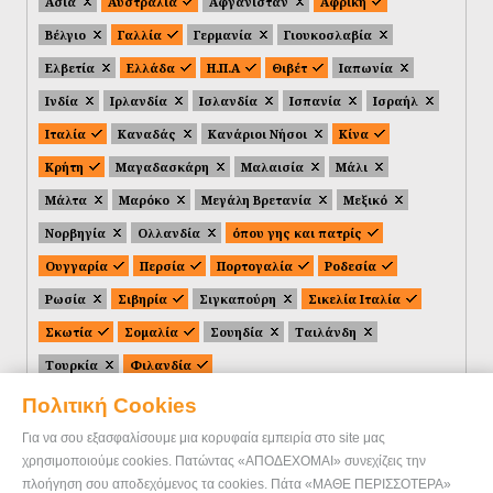
Ασία
Αυστραλία
Αφγανιστάν
Αφρική
Βέλγιο
Γαλλία
Γερμανία
Γιουκοσλαβία
Ελβετία
Ελλάδα
Η.Π.Α
Θιβέτ
Ιαπωνία
Ινδία
Ιρλανδία
Ισλανδία
Ισπανία
Ισραήλ
Ιταλία
Καναδάς
Κανάριοι Νήσοι
Κίνα
Κρήτη
Μαγαδασκάρη
Μαλαισία
Μάλι
Μάλτα
Μαρόκο
Μεγάλη Βρετανία
Μεξικό
Νορβηγία
Ολλανδία
όπου γης και πατρίς
Ουγγαρία
Περσία
Πορτογαλία
Ροδεσία
Ρωσία
Σιβηρία
Σιγκαπούρη
Σικελία Ιταλία
Σκωτία
Σομαλία
Σουηδία
Ταιλάνδη
Τουρκία
Φιλανδία
Πολιτική Cookies
Για να σου εξασφαλίσουμε μια κορυφαία εμπειρία στο site μας
χρησιμοποιούμε cookies. Πατώντας «ΑΠΟΔΕΧΟΜΑΙ» συνεχίζεις την
πλοήγηση σου αποδεχόμενος τα cookies. Πάτα «ΜΑΘΕ ΠΕΡΙΣΣΟΤΕΡΑ»