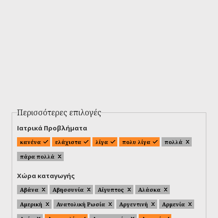
Περισσότερες επιλογές
Ιατρικά Προβλήματα
κανένα
ελάχιστα
λίγα
πολυ λίγα
πολλά
πάρα πολλά
Χώρα καταγωγής
Αβάνα
Αβησσυνία
Αίγυπτος
Αλάσκα
Αμερική
Ανατολική Ρωσία
Αργεντινή
Αρμενία