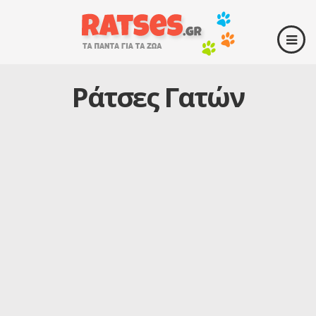
Ράτσες Γατών