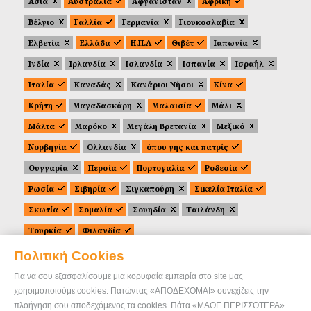
Ασία
Αυστραλία
Αφγανιστάν
Αφρική
Βέλγιο
Γαλλία
Γερμανία
Γιουκοσλαβία
Ελβετία
Ελλάδα
Η.Π.Α
Θιβέτ
Ιαπωνία
Ινδία
Ιρλανδία
Ισλανδία
Ισπανία
Ισραήλ
Ιταλία
Καναδάς
Κανάριοι Νήσοι
Κίνα
Κρήτη
Μαγαδασκάρη
Μαλαισία
Μάλι
Μάλτα
Μαρόκο
Μεγάλη Βρετανία
Μεξικό
Νορβηγία
Ολλανδία
όπου γης και πατρίς
Ουγγαρία
Περσία
Πορτογαλία
Ροδεσία
Ρωσία
Σιβηρία
Σιγκαπούρη
Σικελία Ιταλία
Σκωτία
Σομαλία
Σουηδία
Ταιλάνδη
Τουρκία
Φιλανδία
Πολιτική Cookies
Για να σου εξασφαλίσουμε μια κορυφαία εμπειρία στο site μας
χρησιμοποιούμε cookies. Πατώντας «ΑΠΟΔΕΧΟΜΑΙ» συνεχίζεις την
πλοήγηση σου αποδεχόμενος τα cookies. Πάτα «ΜΑΘΕ ΠΕΡΙΣΣΟΤΕΡΑ»