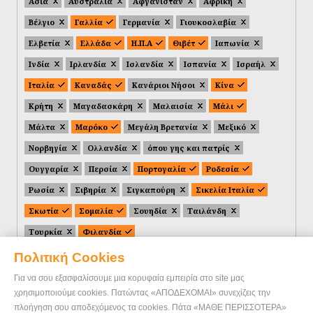
Ασία
Αυστραλία
Αφγανιστάν
Αφρική
Βέλγιο
Γαλλία
Γερμανία
Γιουκοσλαβία
Ελβετία
Ελλάδα
Η.Π.Α
Θιβέτ
Ιαπωνία
Ινδία
Ιρλανδία
Ισλανδία
Ισπανία
Ισραήλ
Ιταλία
Καναδάς
Κανάριοι Νήσοι
Κίνα
Κρήτη
Μαγαδασκάρη
Μαλαισία
Μάλι
Μάλτα
Μαρόκο
Μεγάλη Βρετανία
Μεξικό
Νορβηγία
Ολλανδία
όπου γης και πατρίς
Ουγγαρία
Περσία
Πορτογαλία
Ροδεσία
Ρωσία
Σιβηρία
Σιγκαπούρη
Σικελία Ιταλία
Σκωτία
Σομαλία
Σουηδία
Ταιλάνδη
Τουρκία
Φιλανδία
Πολιτική Cookies
Για να σου εξασφαλίσουμε μια κορυφαία εμπειρία στο site μας
χρησιμοποιούμε cookies. Πατώντας «ΑΠΟΔΕΧΟΜΑΙ» συνεχίζεις την
πλοήγηση σου αποδεχόμενος τα cookies. Πάτα «ΜΑΘΕ ΠΕΡΙΣΣΟΤΕΡΑ»