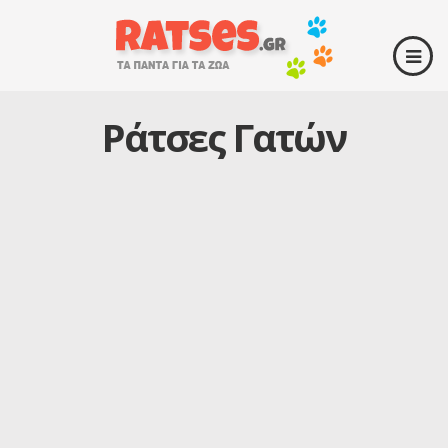
Ράτσες Γατών