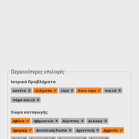
Περισσότερες επιλογές
Ιατρικά Προβλήματα
κανένα
ελάχιστα
λίγα
πολυ λίγα
πολλά
πάρα πολλά
Χώρα καταγωγής
Αβάνα
Αβησσυνία
Αίγυπτος
Αλάσκα
Αμερική
Ανατολική Ρωσία
Αργεντινή
Αρμενία