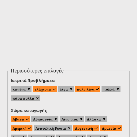
Περισσότερες επιλογές
Ιατρικά Προβλήματα
κανένα
ελάχιστα
λίγα
πολυ λίγα
πολλά
πάρα πολλά
Χώρα καταγωγής
Αβάνα
Αβησσυνία
Αίγυπτος
Αλάσκα
Αμερική
Ανατολική Ρωσία
Αργεντινή
Αρμενία