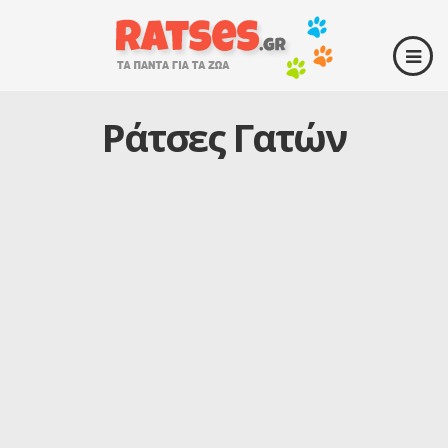
Ράτσες Γατών