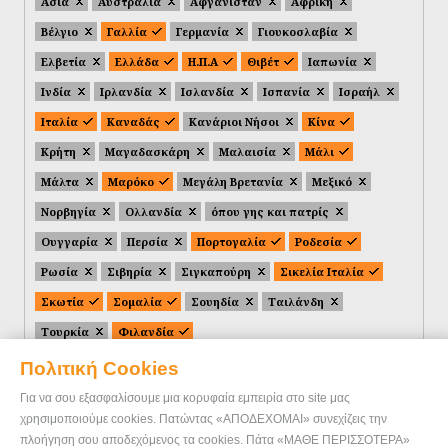
Ασία
Αυστραλία
Αφγανιστάν
Αφρική
Βέλγιο
Γαλλία
Γερμανία
Γιουκοσλαβία
Ελβετία
Ελλάδα
Η.Π.Α
Θιβέτ
Ιαπωνία
Ινδία
Ιρλανδία
Ισλανδία
Ισπανία
Ισραήλ
Ιταλία
Καναδάς
Κανάριοι Νήσοι
Κίνα
Κρήτη
Μαγαδασκάρη
Μαλαισία
Μάλι
Μάλτα
Μαρόκο
Μεγάλη Βρετανία
Μεξικό
Νορβηγία
Ολλανδία
όπου γης και πατρίς
Ουγγαρία
Περσία
Πορτογαλία
Ροδεσία
Ρωσία
Σιβηρία
Σιγκαπούρη
Σικελία Ιταλία
Σκωτία
Σομαλία
Σουηδία
Ταιλάνδη
Τουρκία
Φιλανδία
Πολιτική Cookies
Για να σου εξασφαλίσουμε μια κορυφαία εμπειρία στο site μας
χρησιμοποιούμε cookies. Πατώντας «ΑΠΟΔΕΧΟΜΑΙ» συνεχίζεις την
πλοήγηση σου αποδεχόμενος τα cookies. Πάτα «ΜΑΘΕ ΠΕΡΙΣΣΟΤΕΡΑ»