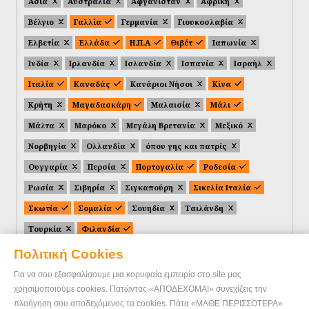
Ασία
Αυστραλία
Αφγανιστάν
Αφρική
Βέλγιο
Γαλλία
Γερμανία
Γιουκοσλαβία
Ελβετία
Ελλάδα
Η.Π.Α
Θιβέτ
Ιαπωνία
Ινδία
Ιρλανδία
Ισλανδία
Ισπανία
Ισραήλ
Ιταλία
Καναδάς
Κανάριοι Νήσοι
Κίνα
Κρήτη
Μαγαδασκάρη
Μαλαισία
Μάλι
Μάλτα
Μαρόκο
Μεγάλη Βρετανία
Μεξικό
Νορβηγία
Ολλανδία
όπου γης και πατρίς
Ουγγαρία
Περσία
Πορτογαλία
Ροδεσία
Ρωσία
Σιβηρία
Σιγκαπούρη
Σικελία Ιταλία
Σκωτία
Σομαλία
Σουηδία
Ταιλάνδη
Τουρκία
Φιλανδία
Πολιτική Cookies
Για να σου εξασφαλίσουμε μια κορυφαία εμπειρία στο site μας
χρησιμοποιούμε cookies. Πατώντας «ΑΠΟΔΕΧΟΜΑΙ» συνεχίζεις την
πλοήγηση σου αποδεχόμενος τα cookies. Πάτα «ΜΑΘΕ ΠΕΡΙΣΣΟΤΕΡΑ»