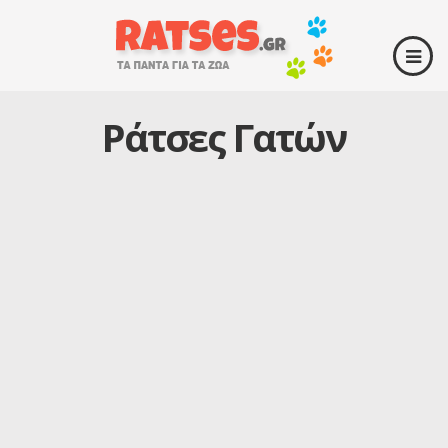
Ράτσες Γατών