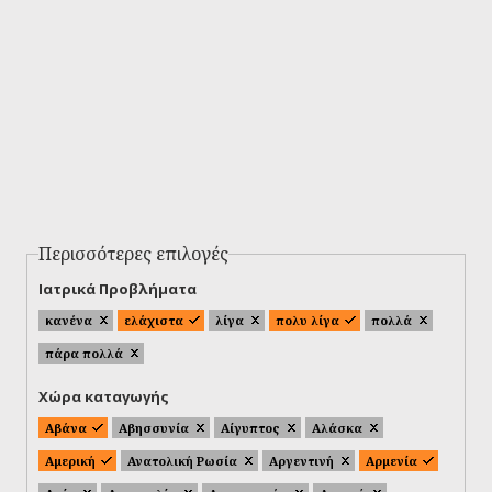
Περισσότερες επιλογές
Ιατρικά Προβλήματα
κανένα
ελάχιστα
λίγα
πολυ λίγα
πολλά
πάρα πολλά
Χώρα καταγωγής
Αβάνα
Αβησσυνία
Αίγυπτος
Αλάσκα
Αμερική
Ανατολική Ρωσία
Αργεντινή
Αρμενία