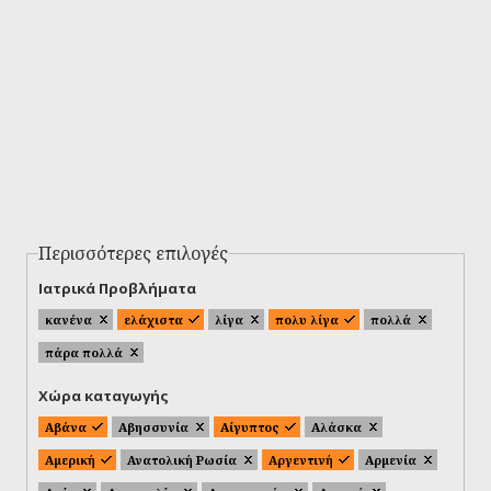
Περισσότερες επιλογές
Ιατρικά Προβλήματα
κανένα
ελάχιστα
λίγα
πολυ λίγα
πολλά
πάρα πολλά
Χώρα καταγωγής
Αβάνα
Αβησσυνία
Αίγυπτος
Αλάσκα
Αμερική
Ανατολική Ρωσία
Αργεντινή
Αρμενία