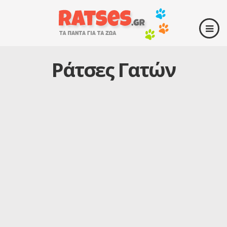
Ράτσες Γατών