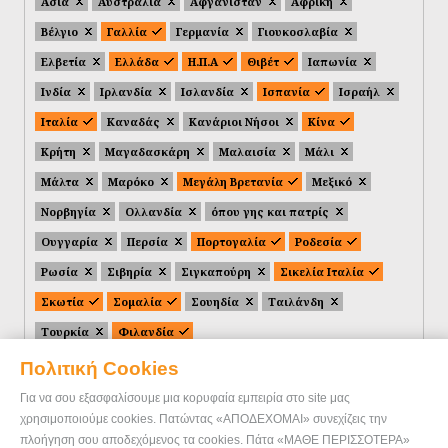
Ασία
Αυστραλία
Αφγανιστάν
Αφρική
Βέλγιο
Γαλλία
Γερμανία
Γιουκοσλαβία
Ελβετία
Ελλάδα
Η.Π.Α
Θιβέτ
Ιαπωνία
Ινδία
Ιρλανδία
Ισλανδία
Ισπανία
Ισραήλ
Ιταλία
Καναδάς
Κανάριοι Νήσοι
Κίνα
Κρήτη
Μαγαδασκάρη
Μαλαισία
Μάλι
Μάλτα
Μαρόκο
Μεγάλη Βρετανία
Μεξικό
Νορβηγία
Ολλανδία
όπου γης και πατρίς
Ουγγαρία
Περσία
Πορτογαλία
Ροδεσία
Ρωσία
Σιβηρία
Σιγκαπούρη
Σικελία Ιταλία
Σκωτία
Σομαλία
Σουηδία
Ταιλάνδη
Τουρκία
Φιλανδία
Πολιτική Cookies
Για να σου εξασφαλίσουμε μια κορυφαία εμπειρία στο site μας
χρησιμοποιούμε cookies. Πατώντας «ΑΠΟΔΕΧΟΜΑΙ» συνεχίζεις την
πλοήγηση σου αποδεχόμενος τα cookies. Πάτα «ΜΑΘΕ ΠΕΡΙΣΣΟΤΕΡΑ»