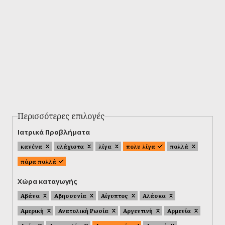
Περισσότερες επιλογές
Ιατρικά Προβλήματα
κανένα
ελάχιστα
λίγα
πολυ λίγα
πολλά
πάρα πολλά
Χώρα καταγωγής
Αβάνα
Αβησσυνία
Αίγυπτος
Αλάσκα
Αμερική
Ανατολική Ρωσία
Αργεντινή
Αρμενία