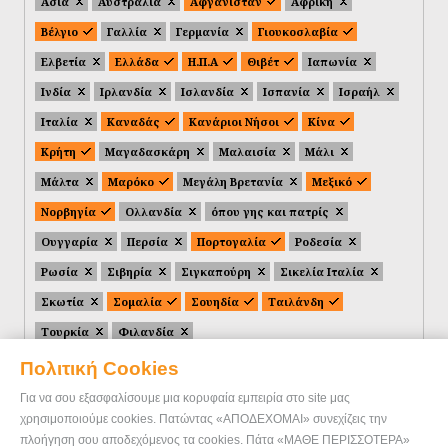
Ασία
Αυστραλία
Αφγανιστάν
Αφρική
Βέλγιο
Γαλλία
Γερμανία
Γιουκοσλαβία
Ελβετία
Ελλάδα
Η.Π.Α
Θιβέτ
Ιαπωνία
Ινδία
Ιρλανδία
Ισλανδία
Ισπανία
Ισραήλ
Ιταλία
Καναδάς
Κανάριοι Νήσοι
Κίνα
Κρήτη
Μαγαδασκάρη
Μαλαισία
Μάλι
Μάλτα
Μαρόκο
Μεγάλη Βρετανία
Μεξικό
Νορβηγία
Ολλανδία
όπου γης και πατρίς
Ουγγαρία
Περσία
Πορτογαλία
Ροδεσία
Ρωσία
Σιβηρία
Σιγκαπούρη
Σικελία Ιταλία
Σκωτία
Σομαλία
Σουηδία
Ταιλάνδη
Τουρκία
Φιλανδία
Πολιτική Cookies
Για να σου εξασφαλίσουμε μια κορυφαία εμπειρία στο site μας
χρησιμοποιούμε cookies. Πατώντας «ΑΠΟΔΕΧΟΜΑΙ» συνεχίζεις την
πλοήγηση σου αποδεχόμενος τα cookies. Πάτα «ΜΑΘΕ ΠΕΡΙΣΣΟΤΕΡΑ»