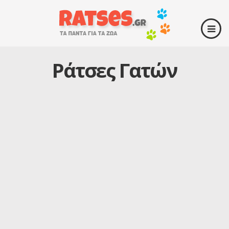
Ράτσες Γατών