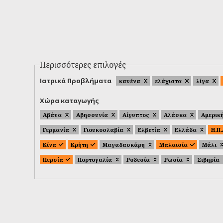
Περισσότερες επιλογές
Ιατρικά Προβλήματα
κανένα
ελάχιστα
λίγα
Χώρα καταγωγής
Αβάνα
Αβησσυνία
Αίγυπτος
Αλάσκα
Αμερικ
Γερμανία
Γιουκοσλαβία
Ελβετία
Ελλάδα
Η.Π
Κίνα
Κρήτη
Μαγαδασκάρη
Μαλαισία
Μάλι
Περσία
Πορτογαλία
Ροδεσία
Ρωσία
Σιβηρία