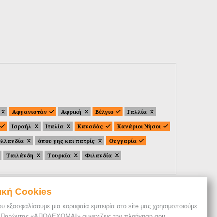
Αφγανιστάν
Αφρική
Βέλγιο
Γαλλία
Ισραήλ
Ιταλία
Καναδάς
Κανάριοι Νήσοι
λλανδία
όπου γης και πατρίς
Ουγγαρία
Ταιλάνδη
Τουρκία
Φιλανδία
ική Cookies
ου εξασφαλίσουμε μια κορυφαία εμπειρία στο site μας χρησιμοποιούμε
. Πατώντας «ΑΠΟΔΕΧΟΜΑΙ» συνεχίζεις την πλοήγηση σου