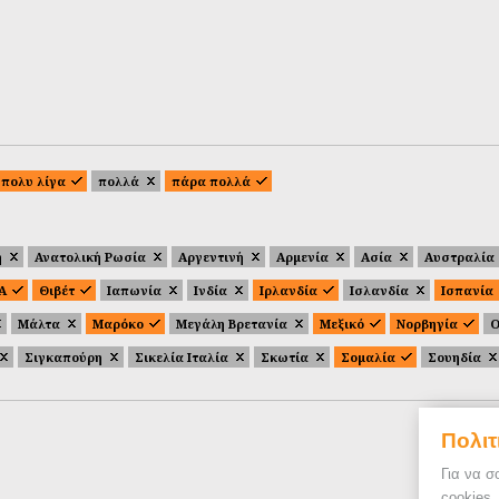
πολυ λίγα
πολλά
πάρα πολλά
ή
Ανατολική Ρωσία
Αργεντινή
Αρμενία
Ασία
Αυστραλία
.Α
Θιβέτ
Ιαπωνία
Ινδία
Ιρλανδία
Ισλανδία
Ισπανία
Μάλτα
Μαρόκο
Μεγάλη Βρετανία
Μεξικό
Νορβηγία
Ο
Σιγκαπούρη
Σικελία Ιταλία
Σκωτία
Σομαλία
Σουηδία
Πολιτ
Για να σ
cookies