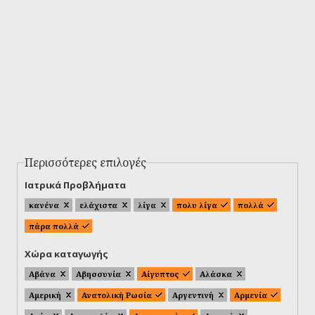
Περισσότερες επιλογές
Ιατρικά Προβλήματα
κανένα
ελάχιστα
λίγα
πολυ λίγα
πολλά
πάρα πολλά
Χώρα καταγωγής
Αβάνα
Αβησσυνία
Αίγυπτος
Αλάσκα
Αμερική
Ανατολική Ρωσία
Αργεντινή
Αρμενία