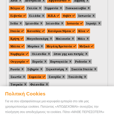
Ασία
Αυστραλία
Αφγανιστάν
Αφρική
Βέλγιο
Γαλλία
Γερμανία
Γιουκοσλαβία
Ελβετία
Ελλάδα
Η.Π.Α
Θιβέτ
Ιαπωνία
Ινδία
Ιρλανδία
Ισλανδία
Ισπανία
Ισραήλ
Ιταλία
Καναδάς
Κανάριοι Νήσοι
Κίνα
Κρήτη
Μαγαδασκάρη
Μαλαισία
Μάλι
Μάλτα
Μαρόκο
Μεγάλη Βρετανία
Μεξικό
Νορβηγία
Ολλανδία
όπου γης και πατρίς
Ουγγαρία
Περσία
Πορτογαλία
Ροδεσία
Ρωσία
Σιβηρία
Σιγκαπούρη
Σικελία Ιταλία
Σκωτία
Σομαλία
Σουηδία
Ταιλάνδη
Τουρκία
Φιλανδία
Πολιτική Cookies
Για να σου εξασφαλίσουμε μια κορυφαία εμπειρία στο site μας
χρησιμοποιούμε cookies. Πατώντας «ΑΠΟΔΕΧΟΜΑΙ» συνεχίζεις την
πλοήγηση σου αποδεχόμενος τα cookies. Πάτα «ΜΑΘΕ ΠΕΡΙΣΣΟΤΕΡΑ»