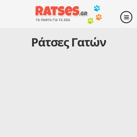
Ράτσες Γατών