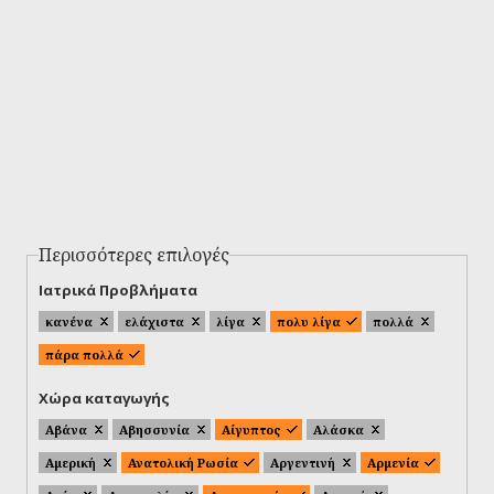
Περισσότερες επιλογές
Ιατρικά Προβλήματα
κανένα
ελάχιστα
λίγα
πολυ λίγα
πολλά
πάρα πολλά
Χώρα καταγωγής
Αβάνα
Αβησσυνία
Αίγυπτος
Αλάσκα
Αμερική
Ανατολική Ρωσία
Αργεντινή
Αρμενία