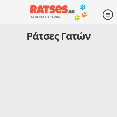
Ράτσες Γατών