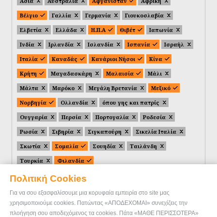
Ασία
Αυστραλία
Αφγανιστάν
Αφρική
Βέλγιο
Γαλλία
Γερμανία
Γιουκοσλαβία
Ελβετία
Ελλάδα
Η.Π.Α
Θιβέτ
Ιαπωνία
Ινδία
Ιρλανδία
Ισλανδία
Ισπανία
Ισραήλ
Ιταλία
Καναδάς
Κανάριοι Νήσοι
Κίνα
Κρήτη
Μαγαδασκάρη
Μαλαισία
Μάλι
Μάλτα
Μαρόκο
Μεγάλη Βρετανία
Μεξικό
Νορβηγία
Ολλανδία
όπου γης και πατρίς
Ουγγαρία
Περσία
Πορτογαλία
Ροδεσία
Ρωσία
Σιβηρία
Σιγκαπούρη
Σικελία Ιταλία
Σκωτία
Σομαλία
Σουηδία
Ταιλάνδη
Τουρκία
Φιλανδία
Πολιτική Cookies
Για να σου εξασφαλίσουμε μια κορυφαία εμπειρία στο site μας
χρησιμοποιούμε cookies. Πατώντας «ΑΠΟΔΕΧΟΜΑΙ» συνεχίζεις την
πλοήγηση σου αποδεχόμενος τα cookies. Πάτα «ΜΑΘΕ ΠΕΡΙΣΣΟΤΕΡΑ»