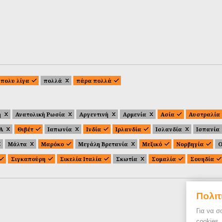
πολυ λίγα
πολλά
πάρα πολλά
ή
Ανατολική Ρωσία
Αργεντινή
Αρμενία
Ασία
Αυστραλία
.Α
Θιβέτ
Ιαπωνία
Ινδία
Ιρλανδία
Ισλανδία
Ισπανία
Μάλτα
Μαρόκο
Μεγάλη Βρετανία
Μεξικό
Νορβηγία
Ο
Σιγκαπούρη
Σικελία Ιταλία
Σκωτία
Σομαλία
Σουηδία
Πολιτ
Για να σ
cookies