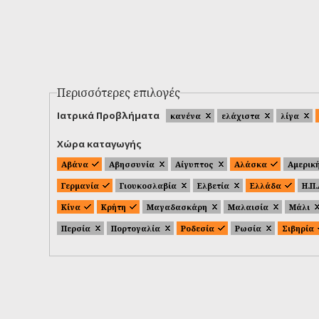
Περισσότερες επιλογές
Ιατρικά Προβλήματα
κανένα
ελάχιστα
λίγα
Χώρα καταγωγής
Αβάνα
Αβησσυνία
Αίγυπτος
Αλάσκα
Αμερικ
Γερμανία
Γιουκοσλαβία
Ελβετία
Ελλάδα
Η.Π
Κίνα
Κρήτη
Μαγαδασκάρη
Μαλαισία
Μάλι
Περσία
Πορτογαλία
Ροδεσία
Ρωσία
Σιβηρία