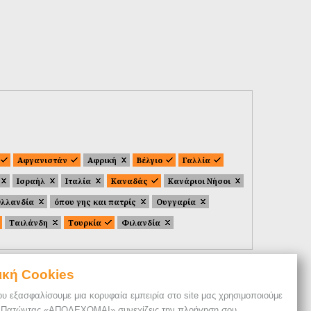
Αφγανιστάν
Αφρική
Βέλγιο
Γαλλία
Ισραήλ
Ιταλία
Καναδάς
Κανάριοι Νήσοι
λλανδία
όπου γης και πατρίς
Ουγγαρία
Ταιλάνδη
Τουρκία
Φιλανδία
ική Cookies
ου εξασφαλίσουμε μια κορυφαία εμπειρία στο site μας χρησιμοποιούμε
. Πατώντας «ΑΠΟΔΕΧΟΜΑΙ» συνεχίζεις την πλοήγηση σου