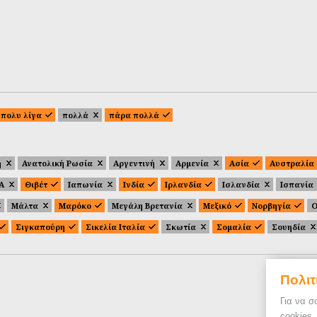
πολυ λίγα
πολλά
πάρα πολλά
ή
Ανατολική Ρωσία
Αργεντινή
Αρμενία
Ασία
Αυστραλία
.Α
Θιβέτ
Ιαπωνία
Ινδία
Ιρλανδία
Ισλανδία
Ισπανία
Μάλτα
Μαρόκο
Μεγάλη Βρετανία
Μεξικό
Νορβηγία
Ο
Σιγκαπούρη
Σικελία Ιταλία
Σκωτία
Σομαλία
Σουηδία
Πολιτ
Για να σ
cookies