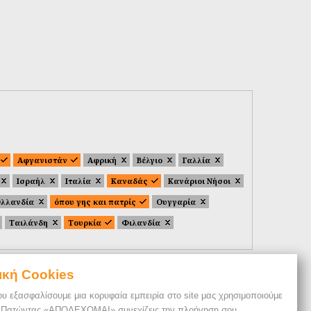
Αφγανιστάν
Αφρική
Βέλγιο
Γαλλία
Ισραήλ
Ιταλία
Καναδάς
Κανάριοι Νήσοι
λλανδία
όπου γης και πατρίς
Ουγγαρία
Ταιλάνδη
Τουρκία
Φιλανδία
ική Cookies
ου εξασφαλίσουμε μια κορυφαία εμπειρία στο site μας χρησιμοποιούμε
. Πατώντας «ΑΠΟΔΕΧΟΜΑΙ» συνεχίζεις την πλοήγηση σου