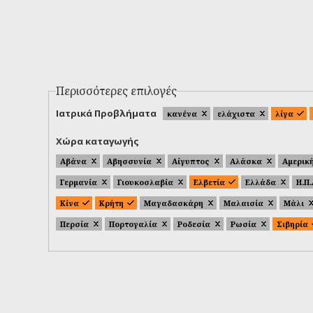
Περισσότερες επιλογές
Ιατρικά Προβλήματα
κανένα
ελάχιστα
λίγα
Χώρα καταγωγής
Αβάνα
Αβησσυνία
Αίγυπτος
Αλάσκα
Αμερικ
Γερμανία
Γιουκοσλαβία
Ελβετία
Ελλάδα
Η.Π
Κίνα
Κρήτη
Μαγαδασκάρη
Μαλαισία
Μάλι
Περσία
Πορτογαλία
Ροδεσία
Ρωσία
Σιβηρία