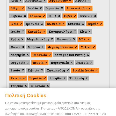
Ασία
Αυστραλία
Αφγανιστάν
Αφρική
Βέλγιο
Γαλλία
Γερμανία
Γιουκοσλαβία
Ελβετία
Ελλάδα
Η.Π.Α
Θιβέτ
Ιαπωνία
Ινδία
Ιρλανδία
Ισλανδία
Ισπανία
Ισραήλ
Ιταλία
Καναδάς
Κανάριοι Νήσοι
Κίνα
Κρήτη
Μαγαδασκάρη
Μαλαισία
Μάλι
Μάλτα
Μαρόκο
Μεγάλη Βρετανία
Μεξικό
Νορβηγία
Ολλανδία
όπου γης και πατρίς
Ουγγαρία
Περσία
Πορτογαλία
Ροδεσία
Ρωσία
Σιβηρία
Σιγκαπούρη
Σικελία Ιταλία
Σκωτία
Σομαλία
Σουηδία
Ταιλάνδη
Τουρκία
Φιλανδία
Πολιτική Cookies
Για να σου εξασφαλίσουμε μια κορυφαία εμπειρία στο site μας
χρησιμοποιούμε cookies. Πατώντας «ΑΠΟΔΕΧΟΜΑΙ» συνεχίζεις την
πλοήγηση σου αποδεχόμενος τα cookies. Πάτα «ΜΑΘΕ ΠΕΡΙΣΣΟΤΕΡΑ»