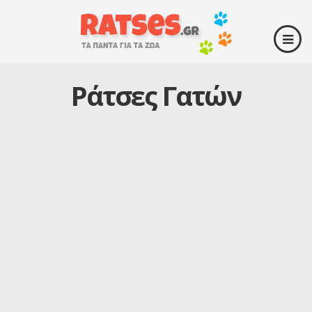
Ράτσες Γατών