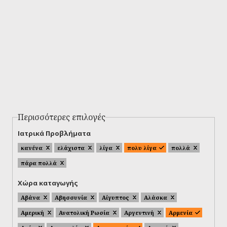
Περισσότερες επιλογές
Ιατρικά Προβλήματα
κανένα
ελάχιστα
λίγα
πολυ λίγα
πολλά
πάρα πολλά
Χώρα καταγωγής
Αβάνα
Αβησσυνία
Αίγυπτος
Αλάσκα
Αμερική
Ανατολική Ρωσία
Αργεντινή
Αρμενία