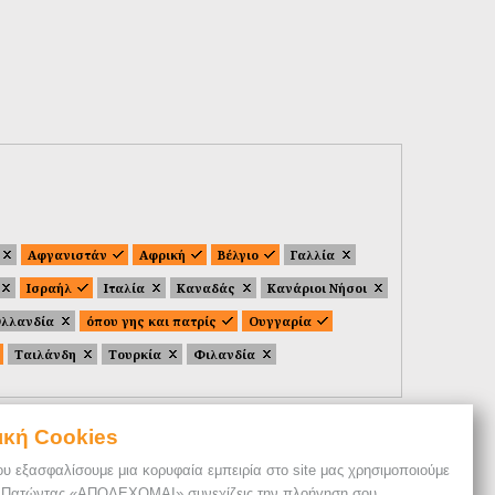
Αφγανιστάν
Αφρική
Βέλγιο
Γαλλία
Ισραήλ
Ιταλία
Καναδάς
Κανάριοι Νήσοι
λλανδία
όπου γης και πατρίς
Ουγγαρία
Ταιλάνδη
Τουρκία
Φιλανδία
ική Cookies
ου εξασφαλίσουμε μια κορυφαία εμπειρία στο site μας χρησιμοποιούμε
. Πατώντας «ΑΠΟΔΕΧΟΜΑΙ» συνεχίζεις την πλοήγηση σου