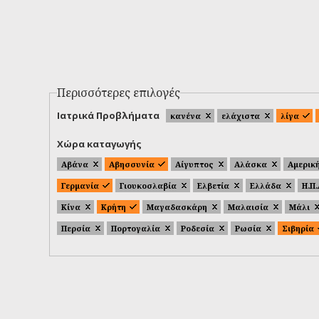
Περισσότερες επιλογές
Ιατρικά Προβλήματα
κανένα
ελάχιστα
λίγα
Χώρα καταγωγής
Αβάνα
Αβησσυνία
Αίγυπτος
Αλάσκα
Αμερικ
Γερμανία
Γιουκοσλαβία
Ελβετία
Ελλάδα
Η.Π
Κίνα
Κρήτη
Μαγαδασκάρη
Μαλαισία
Μάλι
Περσία
Πορτογαλία
Ροδεσία
Ρωσία
Σιβηρία