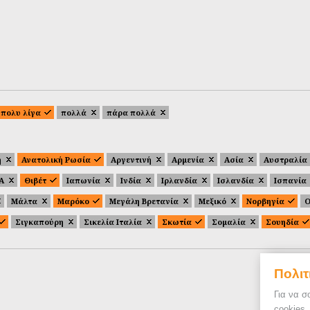
πολυ λίγα
πολλά
πάρα πολλά
ή
Ανατολική Ρωσία
Αργεντινή
Αρμενία
Ασία
Αυστραλία
.Α
Θιβέτ
Ιαπωνία
Ινδία
Ιρλανδία
Ισλανδία
Ισπανία
Μάλτα
Μαρόκο
Μεγάλη Βρετανία
Μεξικό
Νορβηγία
Ο
Σιγκαπούρη
Σικελία Ιταλία
Σκωτία
Σομαλία
Σουηδία
Πολιτ
Για να σ
cookies