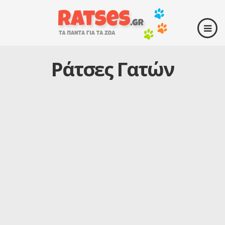
Ράτσες Γατών