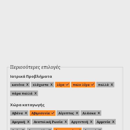
Περισσότερες επιλογές
Ιατρικά Προβλήματα
κανένα
ελάχιστα
λίγα
πολυ λίγα
πολλά
πάρα πολλά
Χώρα καταγωγής
Αβάνα
Αβησσυνία
Αίγυπτος
Αλάσκα
Αμερική
Ανατολική Ρωσία
Αργεντινή
Αρμενία