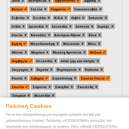
Ασία
Αυστραλία
Αφγανιστάν
Αφρική
Βέλγιο
Γαλλία
Γερμανία
Γιουκοσλαβία
Ελβετία
Ελλάδα
Η.Π.Α
Θιβέτ
Ιαπωνία
Ινδία
Ιρλανδία
Ισλανδία
Ισπανία
Ισραήλ
Ιταλία
Καναδάς
Κανάριοι Νήσοι
Κίνα
Κρήτη
Μαγαδασκάρη
Μαλαισία
Μάλι
Μάλτα
Μαρόκο
Μεγάλη Βρετανία
Μεξικό
Νορβηγία
Ολλανδία
όπου γης και πατρίς
Ουγγαρία
Περσία
Πορτογαλία
Ροδεσία
Ρωσία
Σιβηρία
Σιγκαπούρη
Σικελία Ιταλία
Σκωτία
Σομαλία
Σουηδία
Ταιλάνδη
Τουρκία
Φιλανδία
Πολιτική Cookies
Για να σου εξασφαλίσουμε μια κορυφαία εμπειρία στο site μας
χρησιμοποιούμε cookies. Πατώντας «ΑΠΟΔΕΧΟΜΑΙ» συνεχίζεις την
πλοήγηση σου αποδεχόμενος τα cookies. Πάτα «ΜΑΘΕ ΠΕΡΙΣΣΟΤΕΡΑ»