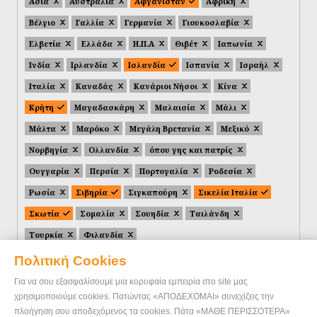
Ασία
Αυστραλία
Αφγανιστάν
Αφρική
Βέλγιο
Γαλλία
Γερμανία
Γιουκοσλαβία
Ελβετία
Ελλάδα
Η.Π.Α
Θιβέτ
Ιαπωνία
Ινδία
Ιρλανδία
Ισλανδία
Ισπανία
Ισραήλ
Ιταλία
Καναδάς
Κανάριοι Νήσοι
Κίνα
Κρήτη
Μαγαδασκάρη
Μαλαισία
Μάλι
Μάλτα
Μαρόκο
Μεγάλη Βρετανία
Μεξικό
Νορβηγία
Ολλανδία
όπου γης και πατρίς
Ουγγαρία
Περσία
Πορτογαλία
Ροδεσία
Ρωσία
Σιβηρία
Σιγκαπούρη
Σικελία Ιταλία
Σκωτία
Σομαλία
Σουηδία
Ταιλάνδη
Τουρκία
Φιλανδία
Πολιτική Cookies
Για να σου εξασφαλίσουμε μια κορυφαία εμπειρία στο site μας
χρησιμοποιούμε cookies. Πατώντας «ΑΠΟΔΕΧΟΜΑΙ» συνεχίζεις την
πλοήγηση σου αποδεχόμενος τα cookies. Πάτα «ΜΑΘΕ ΠΕΡΙΣΣΟΤΕΡΑ»