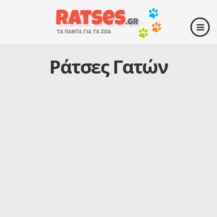
Ράτσες Γατών