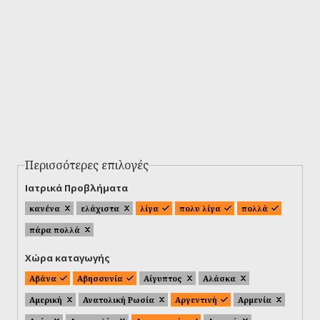
Περισσότερες επιλογές
Ιατρικά Προβλήματα
κανένα
ελάχιστα
λίγα
πολυ λίγα
πολλά
πάρα πολλά
Χώρα καταγωγής
Αβάνα
Αβησσυνία
Αίγυπτος
Αλάσκα
Αμερική
Ανατολική Ρωσία
Αργεντινή
Αρμενία