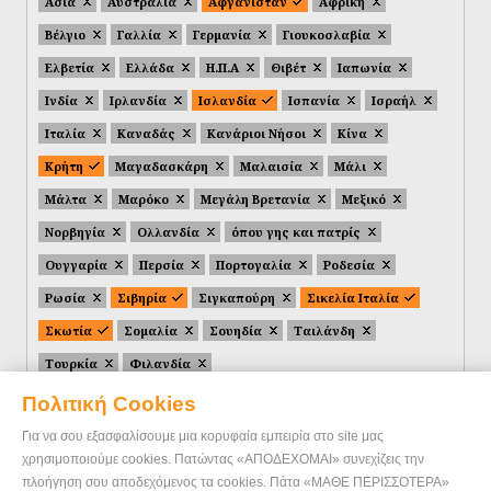
Ασία
Αυστραλία
Αφγανιστάν
Αφρική
Βέλγιο
Γαλλία
Γερμανία
Γιουκοσλαβία
Ελβετία
Ελλάδα
Η.Π.Α
Θιβέτ
Ιαπωνία
Ινδία
Ιρλανδία
Ισλανδία
Ισπανία
Ισραήλ
Ιταλία
Καναδάς
Κανάριοι Νήσοι
Κίνα
Κρήτη
Μαγαδασκάρη
Μαλαισία
Μάλι
Μάλτα
Μαρόκο
Μεγάλη Βρετανία
Μεξικό
Νορβηγία
Ολλανδία
όπου γης και πατρίς
Ουγγαρία
Περσία
Πορτογαλία
Ροδεσία
Ρωσία
Σιβηρία
Σιγκαπούρη
Σικελία Ιταλία
Σκωτία
Σομαλία
Σουηδία
Ταιλάνδη
Τουρκία
Φιλανδία
Πολιτική Cookies
Για να σου εξασφαλίσουμε μια κορυφαία εμπειρία στο site μας
χρησιμοποιούμε cookies. Πατώντας «ΑΠΟΔΕΧΟΜΑΙ» συνεχίζεις την
πλοήγηση σου αποδεχόμενος τα cookies. Πάτα «ΜΑΘΕ ΠΕΡΙΣΣΟΤΕΡΑ»