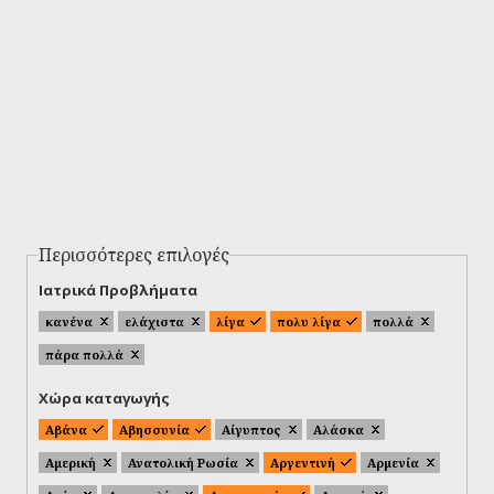
Περισσότερες επιλογές
Ιατρικά Προβλήματα
κανένα
ελάχιστα
λίγα
πολυ λίγα
πολλά
πάρα πολλά
Χώρα καταγωγής
Αβάνα
Αβησσυνία
Αίγυπτος
Αλάσκα
Αμερική
Ανατολική Ρωσία
Αργεντινή
Αρμενία