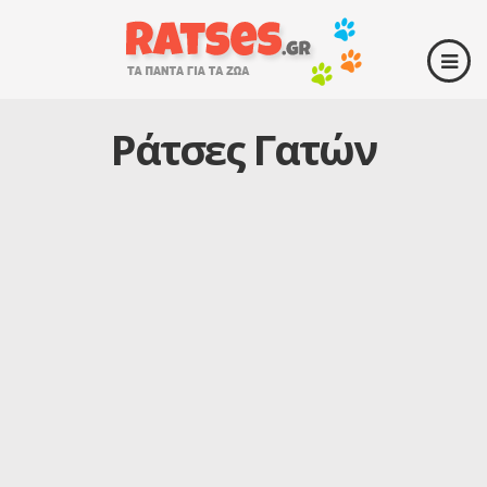
Ράτσες Γατών