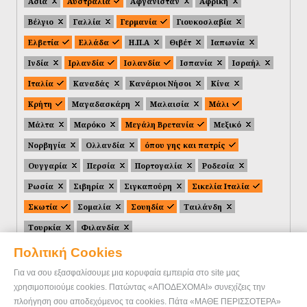
Ασία
Αυστραλία
Αφγανιστάν
Αφρική
Βέλγιο
Γαλλία
Γερμανία
Γιουκοσλαβία
Ελβετία
Ελλάδα
Η.Π.Α
Θιβέτ
Ιαπωνία
Ινδία
Ιρλανδία
Ισλανδία
Ισπανία
Ισραήλ
Ιταλία
Καναδάς
Κανάριοι Νήσοι
Κίνα
Κρήτη
Μαγαδασκάρη
Μαλαισία
Μάλι
Μάλτα
Μαρόκο
Μεγάλη Βρετανία
Μεξικό
Νορβηγία
Ολλανδία
όπου γης και πατρίς
Ουγγαρία
Περσία
Πορτογαλία
Ροδεσία
Ρωσία
Σιβηρία
Σιγκαπούρη
Σικελία Ιταλία
Σκωτία
Σομαλία
Σουηδία
Ταιλάνδη
Τουρκία
Φιλανδία
Πολιτική Cookies
Για να σου εξασφαλίσουμε μια κορυφαία εμπειρία στο site μας
χρησιμοποιούμε cookies. Πατώντας «ΑΠΟΔΕΧΟΜΑΙ» συνεχίζεις την
πλοήγηση σου αποδεχόμενος τα cookies. Πάτα «ΜΑΘΕ ΠΕΡΙΣΣΟΤΕΡΑ»