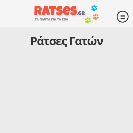
Ράτσες Γατών