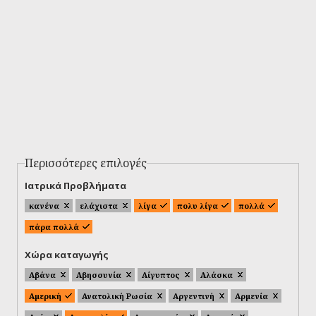
Περισσότερες επιλογές
Ιατρικά Προβλήματα
κανένα
ελάχιστα
λίγα
πολυ λίγα
πολλά
πάρα πολλά
Χώρα καταγωγής
Αβάνα
Αβησσυνία
Αίγυπτος
Αλάσκα
Αμερική
Ανατολική Ρωσία
Αργεντινή
Αρμενία