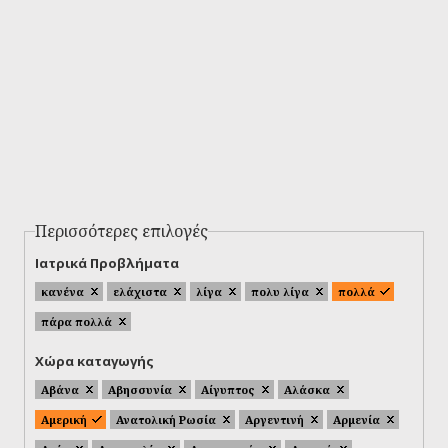
Περισσότερες επιλογές
Ιατρικά Προβλήματα
κανένα
ελάχιστα
λίγα
πολυ λίγα
πολλά
πάρα πολλά
Χώρα καταγωγής
Αβάνα
Αβησσυνία
Αίγυπτος
Αλάσκα
Αμερική
Ανατολική Ρωσία
Αργεντινή
Αρμενία