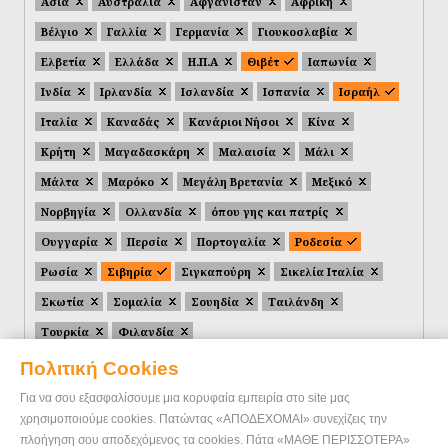
Ασία
Αυστραλία
Αφγανιστάν
Αφρική
Βέλγιο
Γαλλία
Γερμανία
Γιουκοσλαβία
Ελβετία
Ελλάδα
Η.Π.Α
Θιβέτ
Ιαπωνία
Ινδία
Ιρλανδία
Ισλανδία
Ισπανία
Ισραήλ
Ιταλία
Καναδάς
Κανάριοι Νήσοι
Κίνα
Κρήτη
Μαγαδασκάρη
Μαλαισία
Μάλι
Μάλτα
Μαρόκο
Μεγάλη Βρετανία
Μεξικό
Νορβηγία
Ολλανδία
όπου γης και πατρίς
Ουγγαρία
Περσία
Πορτογαλία
Ροδεσία
Ρωσία
Σιβηρία
Σιγκαπούρη
Σικελία Ιταλία
Σκωτία
Σομαλία
Σουηδία
Ταιλάνδη
Τουρκία
Φιλανδία
Πολιτική Cookies
Για να σου εξασφαλίσουμε μια κορυφαία εμπειρία στο site μας
χρησιμοποιούμε cookies. Πατώντας «ΑΠΟΔΕΧΟΜΑΙ» συνεχίζεις την
πλοήγηση σου αποδεχόμενος τα cookies. Πάτα «ΜΑΘΕ ΠΕΡΙΣΣΟΤΕΡΑ»