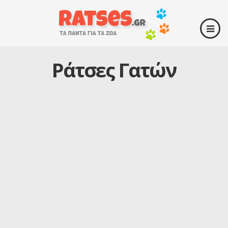
Ράτσες Γατών