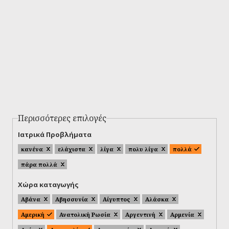
Περισσότερες επιλογές
Ιατρικά Προβλήματα
κανένα
ελάχιστα
λίγα
πολυ λίγα
πολλά
πάρα πολλά
Χώρα καταγωγής
Αβάνα
Αβησσυνία
Αίγυπτος
Αλάσκα
Αμερική
Ανατολική Ρωσία
Αργεντινή
Αρμενία