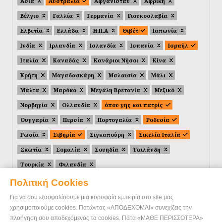
Ασία
Αυστραλία
Αφγανιστάν
Αφρική
Βέλγιο
Γαλλία
Γερμανία
Γιουκοσλαβία
Ελβετία
Ελλάδα
Η.Π.Α
Θιβέτ
Ιαπωνία
Ινδία
Ιρλανδία
Ισλανδία
Ισπανία
Ισραήλ
Ιταλία
Καναδάς
Κανάριοι Νήσοι
Κίνα
Κρήτη
Μαγαδασκάρη
Μαλαισία
Μάλι
Μάλτα
Μαρόκο
Μεγάλη Βρετανία
Μεξικό
Νορβηγία
Ολλανδία
όπου γης και πατρίς
Ουγγαρία
Περσία
Πορτογαλία
Ροδεσία
Ρωσία
Σιβηρία
Σιγκαπούρη
Σικελία Ιταλία
Σκωτία
Σομαλία
Σουηδία
Ταιλάνδη
Τουρκία
Φιλανδία
Πολιτική Cookies
Για να σου εξασφαλίσουμε μια κορυφαία εμπειρία στο site μας
χρησιμοποιούμε cookies. Πατώντας «ΑΠΟΔΕΧΟΜΑΙ» συνεχίζεις την
πλοήγηση σου αποδεχόμενος τα cookies. Πάτα «ΜΑΘΕ ΠΕΡΙΣΣΟΤΕΡΑ»