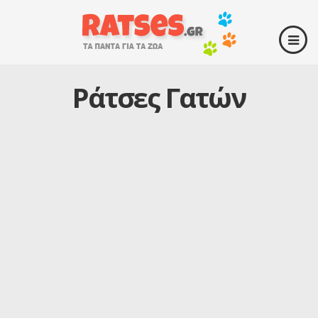
Ράτσες Γατών