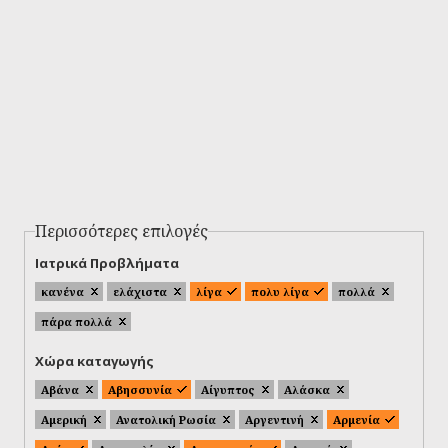
Περισσότερες επιλογές
Ιατρικά Προβλήματα
κανένα
ελάχιστα
λίγα
πολυ λίγα
πολλά
πάρα πολλά
Χώρα καταγωγής
Αβάνα
Αβησσυνία
Αίγυπτος
Αλάσκα
Αμερική
Ανατολική Ρωσία
Αργεντινή
Αρμενία