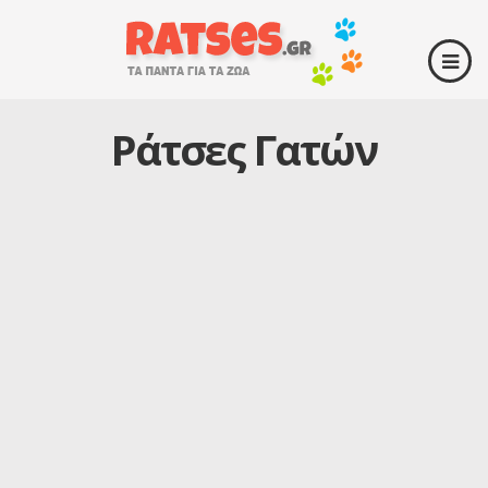
Ράτσες Γατών