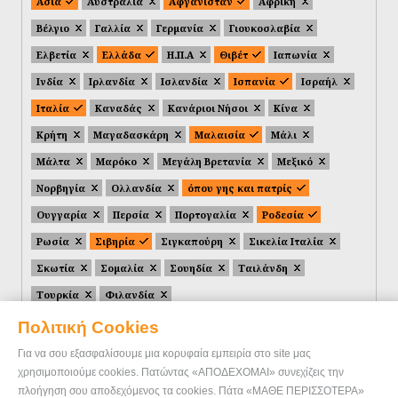
Ασία
Αυστραλία
Αφγανιστάν
Αφρική
Βέλγιο
Γαλλία
Γερμανία
Γιουκοσλαβία
Ελβετία
Ελλάδα
Η.Π.Α
Θιβέτ
Ιαπωνία
Ινδία
Ιρλανδία
Ισλανδία
Ισπανία
Ισραήλ
Ιταλία
Καναδάς
Κανάριοι Νήσοι
Κίνα
Κρήτη
Μαγαδασκάρη
Μαλαισία
Μάλι
Μάλτα
Μαρόκο
Μεγάλη Βρετανία
Μεξικό
Νορβηγία
Ολλανδία
όπου γης και πατρίς
Ουγγαρία
Περσία
Πορτογαλία
Ροδεσία
Ρωσία
Σιβηρία
Σιγκαπούρη
Σικελία Ιταλία
Σκωτία
Σομαλία
Σουηδία
Ταιλάνδη
Τουρκία
Φιλανδία
Πολιτική Cookies
Για να σου εξασφαλίσουμε μια κορυφαία εμπειρία στο site μας
χρησιμοποιούμε cookies. Πατώντας «ΑΠΟΔΕΧΟΜΑΙ» συνεχίζεις την
πλοήγηση σου αποδεχόμενος τα cookies. Πάτα «ΜΑΘΕ ΠΕΡΙΣΣΟΤΕΡΑ»