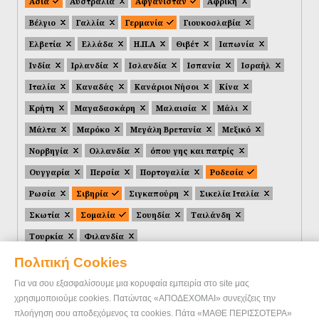
Ασία
Αυστραλία
Αφγανιστάν
Αφρική
Βέλγιο
Γαλλία
Γερμανία
Γιουκοσλαβία
Ελβετία
Ελλάδα
Η.Π.Α
Θιβέτ
Ιαπωνία
Ινδία
Ιρλανδία
Ισλανδία
Ισπανία
Ισραήλ
Ιταλία
Καναδάς
Κανάριοι Νήσοι
Κίνα
Κρήτη
Μαγαδασκάρη
Μαλαισία
Μάλι
Μάλτα
Μαρόκο
Μεγάλη Βρετανία
Μεξικό
Νορβηγία
Ολλανδία
όπου γης και πατρίς
Ουγγαρία
Περσία
Πορτογαλία
Ροδεσία
Ρωσία
Σιβηρία
Σιγκαπούρη
Σικελία Ιταλία
Σκωτία
Σομαλία
Σουηδία
Ταιλάνδη
Τουρκία
Φιλανδία
Πολιτική Cookies
Για να σου εξασφαλίσουμε μια κορυφαία εμπειρία στο site μας
χρησιμοποιούμε cookies. Πατώντας «ΑΠΟΔΕΧΟΜΑΙ» συνεχίζεις την
πλοήγηση σου αποδεχόμενος τα cookies. Πάτα «ΜΑΘΕ ΠΕΡΙΣΣΟΤΕΡΑ»