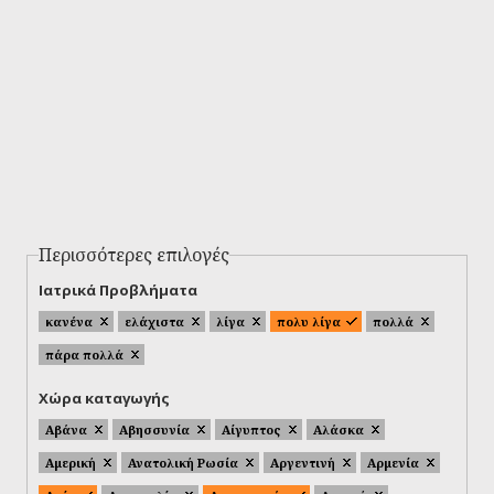
Περισσότερες επιλογές
Ιατρικά Προβλήματα
κανένα
ελάχιστα
λίγα
πολυ λίγα
πολλά
πάρα πολλά
Χώρα καταγωγής
Αβάνα
Αβησσυνία
Αίγυπτος
Αλάσκα
Αμερική
Ανατολική Ρωσία
Αργεντινή
Αρμενία