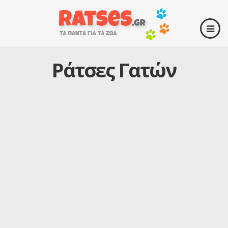
Ράτσες Γατών