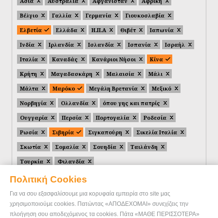
Ασία
Αυστραλία
Αφγανιστάν
Αφρική
Βέλγιο
Γαλλία
Γερμανία
Γιουκοσλαβία
Ελβετία
Ελλάδα
Η.Π.Α
Θιβέτ
Ιαπωνία
Ινδία
Ιρλανδία
Ισλανδία
Ισπανία
Ισραήλ
Ιταλία
Καναδάς
Κανάριοι Νήσοι
Κίνα
Κρήτη
Μαγαδασκάρη
Μαλαισία
Μάλι
Μάλτα
Μαρόκο
Μεγάλη Βρετανία
Μεξικό
Νορβηγία
Ολλανδία
όπου γης και πατρίς
Ουγγαρία
Περσία
Πορτογαλία
Ροδεσία
Ρωσία
Σιβηρία
Σιγκαπούρη
Σικελία Ιταλία
Σκωτία
Σομαλία
Σουηδία
Ταιλάνδη
Τουρκία
Φιλανδία
Πολιτική Cookies
Για να σου εξασφαλίσουμε μια κορυφαία εμπειρία στο site μας
χρησιμοποιούμε cookies. Πατώντας «ΑΠΟΔΕΧΟΜΑΙ» συνεχίζεις την
πλοήγηση σου αποδεχόμενος τα cookies. Πάτα «ΜΑΘΕ ΠΕΡΙΣΣΟΤΕΡΑ»