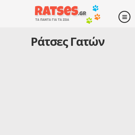
Ράτσες Γατών