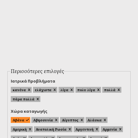
Περισσότερες επιλογές
Ιατρικά Προβλήματα
κανένα
ελάχιστα
λίγα
πολυ λίγα
πολλά
πάρα πολλά
Χώρα καταγωγής
Αβάνα
Αβησσυνία
Αίγυπτος
Αλάσκα
Αμερική
Ανατολική Ρωσία
Αργεντινή
Αρμενία